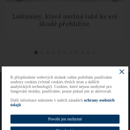
Luštěniny, které možná také ke své
škodě přehlížíte
K přizpůsobení webových stránek vašim potřebám používáme
O NÁS
KONTAKTY
soubory cookies (včetně cookies třetích stran a dalších
analytických technologií). Cookies, které nejsou nezbytné pro
fungování stránky, používáme, pouze pokud jste je aktivovali.
Další informace naleznete v našich zásadách
ochrany osobních
Copyright 2026
údajů
.
Cookies
Imprint
Povolit jen nezbytné
Whistleblowing