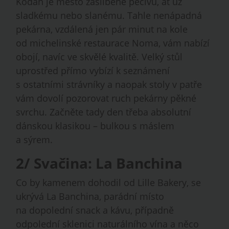
Kodaň je město zaslíbené pečivu, ať už
sladkému nebo slanému. Tahle nenápadná
pekárna, vzdálená jen pár minut na kole
od michelinské restaurace Noma, vám nabízí
obojí, navíc ve skvělé kvalitě. Velký stůl
uprostřed přímo vybízí k seznámení
s ostatními strávníky a naopak stoly v patře
vám dovolí pozorovat ruch pekárny pěkné
svrchu. Začněte tady den třeba absolutní
dánskou klasikou – bulkou s máslem
a sýrem.
2/ Svačina: La Banchina
Co by kamenem dohodil od Lille Bakery, se
ukrývá La Banchina, parádní místo
na dopolední snack a kávu, případně
odpolední sklenici naturálního vína a něco