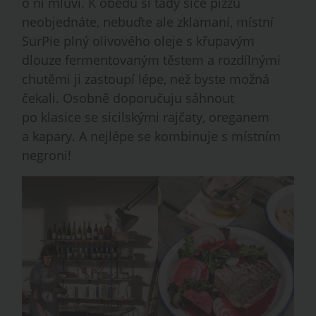
o ní mluví. K obědu si tady sice pizzu
neobjednáte, nebuďte ale zklamaní, místní
SurPie plný olivového oleje s křupavým
dlouze fermentovaným těstem a rozdílnými
chutěmi ji zastoupí lépe, než byste možná
čekali. Osobně doporučuju sáhnout
po klasice se sicilskými rajčaty, oreganem
a kapary. A nejlépe se kombinuje s místním
negroni!