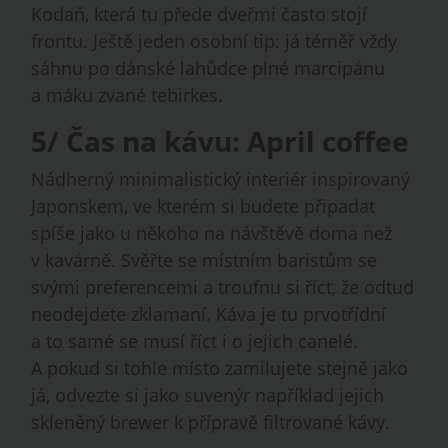
Kodaň, která tu přede dveřmi často stojí
frontu. Ještě jeden osobní tip: já téměř vždy
sáhnu po dánské lahůdce plné marcipánu
a máku zvané tebirkes.
5/ Čas na kávu: April coffee
Nádherný minimalistický interiér inspirovaný
Japonskem, ve kterém si budete připadat
spíše jako u někoho na návštěvě doma než
v kavárně. Svěřte se místním baristům se
svými preferencemi a troufnu si říct, že odtud
neodejdete zklamaní. Káva je tu prvotřídní
a to samé se musí říct i o jejich canelé.
A pokud si tohle místo zamilujete stejně jako
já, odvezte si jako suvenýr například jejich
skleněný brewer k přípravě filtrované kávy.