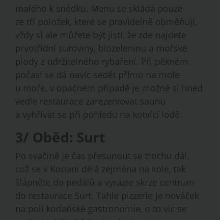
malého k snědku. Menu se skládá pouze
ze tří položek, které se pravidelně obměňují,
vždy si ale můžete být jistí, že zde najdete
prvotřídní suroviny, biozeleninu a mořské
plody z udržitelného rybaření. Při pěkném
počasí se dá navíc sedět přímo na mole
u moře, v opačném případě je možné si hned
vedle restaurace zarezervovat saunu
a vyhřívat se při pohledu na kotvící lodě.
3/ Oběd: Surt
Po svačině je čas přesunout se trochu dál,
což se v Kodani dělá zejména na kole, tak
šlápněte do pedálů a vyrazte skrze centrum
do restaurace Surt. Tahle pizzerie je nováček
na poli kodaňské gastronomie, o to víc se