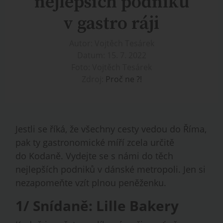
nejlepších podniků
v gastro ráji
Autor: Vojtěch Tesárek
Datum: 15. 7. 2022
Foto: Vojtěch Tesárek
Zdroj:
Proč ne ?!
Jestli se říká, že všechny cesty vedou do Říma,
pak ty gastronomické míří zcela určitě
do Kodaně. Vydejte se s námi do těch
nejlepších podniků v dánské metropoli. Jen si
nezapomeňte vzít plnou peněženku.
1/ Snídaně: Lille Bakery