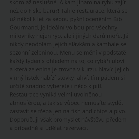
skoro až neslušné. A kam jinam na rybu zajít
než do Fiske baru?! Tahle restaurace, která se
už několik let za sebou pyšní oceněním Bib
Gourmand, je ideální volbou pro všechny
milovníky nejen ryb, ale i jiných darů moře. Já
nikdy neodolám jejich slávkám a kambale se
sezonní zeleninou. Menu se mění v podstatě
každý týden s ohledem na to, co rybáři uloví
a která zelenina je zrovna v kurzu. Navíc jejich
vinný lístek nabízí stovky lahví, tím pádem si
určitě snadno vyberete i něco k pití.
Restaurace vyniká velmi uvolněnou
atmosférou, a tak se vůbec nemusíte stydět
zastavit se třeba jen na fish and chips a pivo.
Doporučuji však promyslet návštěvu předem
a případně si udělat rezervaci.