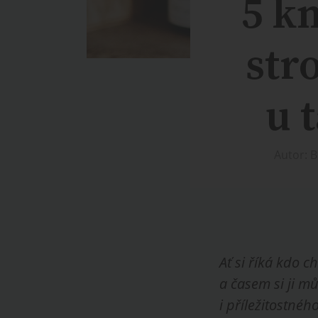
5 k
str
u 
Autor: 
Ať si říká kdo c
a časem si ji mů
i příležitostné