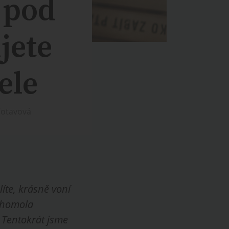
 pod
jete
ele
Votavová
líte, krásně voní
nihomola
 Tentokrát jsme