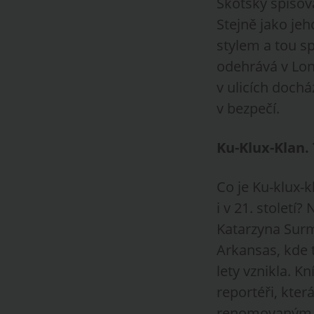
Skotský spisov
Stejně jako je
stylem a tou sp
odehrává v Lon
v ulicích doch
v bezpečí.
Ku-Klux-Klan.
Co je Ku-klux-k
i v 21. století
Katarzyna Surm
Arkansas, kde t
lety vznikla. Kn
reportéři, která
renomovaným au