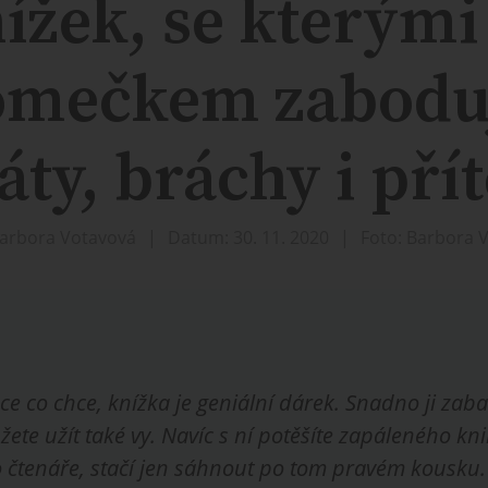
nížek, se kterými
omečkem zabodu
táty, bráchy i přít
Barbora Votavová
Datum: 30. 11. 2020
Foto: Barbora 
hce co chce, knížka je geniální dárek. Snadno ji zaba
žete užít také vy. Navíc s ní potěšíte zapáleného k
ho čtenáře, stačí jen sáhnout po tom pravém kousku.