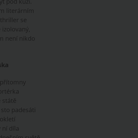
ýt pod kůži.
m literárním
hriller se
 izolovaný,
m není nikdo
ska
u přítomny
ortérka
 státě
 sto padesáti
okletí
 ní díla
 dnešním světě.