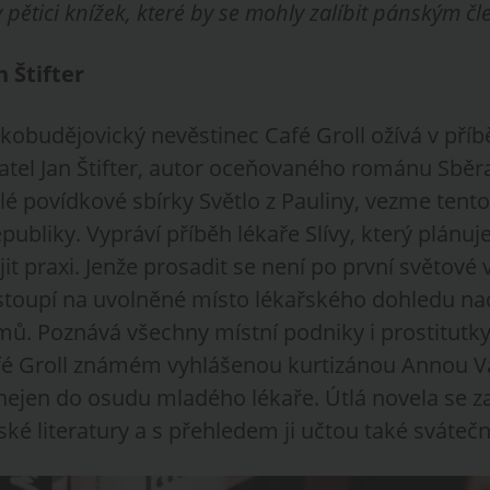
pětici knížek, které by se mohly zalíbit pánským č
n Štifter
kobudějovický nevěstinec Café Groll ožívá v příb
vatel Jan Štifter, autor oceňovaného románu Sběr
é povídkové sbírky Světlo z Pauliny, vezme tento
publiky. Vypráví příběh lékaře Slívy, který plánuje
jit praxi. Jenže prosadit se není po první světové
astoupí na uvolněné místo lékařského dohledu na
ů. Poznává všechny místní podniky i prostitutky,
afé Groll známém vyhlášenou kurtizánou Annou V
nejen do osudu mladého lékaře. Útlá novela se za
é literatury a s přehledem ji učtou také sváteční