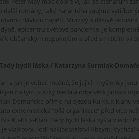
atel Peter May moc dobře ví, jak se čtenářům zar
ho další romány, také Karanténa zaujme vytříbený
rávnou dávkou napětí. Mrazivý a děsivě aktuální t
dýně, epicentru světové pandemie. Je kompletně
ází k občanským nepokojům a před smrtícím vire
 Tady bydlí láska / Katarzyna Surmiak-Domań
lan a jak je vůbec možné, že jejich myšlenky jso
? Nejen na tyto otázky hledala odpovědi polská rep
iak-Domańska přímo na sjezdu Ku-klux-klanu ve
ato extremistická “bílá organizace” před více než
ížka Ku-Klux-Klan. Tady bydlí láska vyšla v edici Pr
 je vlajkovou lodí nakladatelství Absynt. Vychází v
torů reportážní literatury nesoucí svědectví o