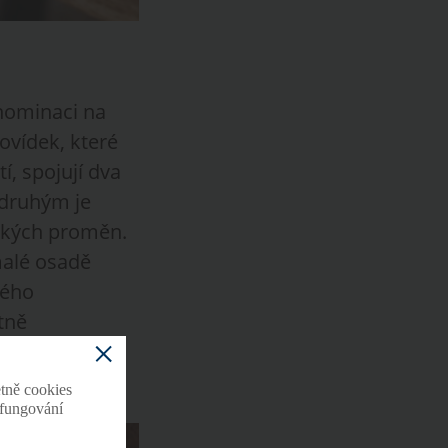
 nominaci na
povídek, které
í, spojují dva
 druhým je
ských proměn.
 malé osadě
kého
tně
ci a zároveň
tně cookies
o fungování