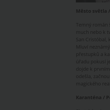
Město světla 
Temný román šp
much nebo k tv
San Cristóbal, 
Mluví neznámým
přestupků a kaž
úřadu pokusí je
dojde k prvním
odešla, začnou
magického rea
Karanténa / 