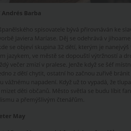
/ Andrés Barba
anělského spisovatele bývá přirovnáván ke sla
orbě Javiera Maríase. Děj se odehrává v jihoam
kde se objeví skupina 32 dětí, kterým je nanejvýš t
 jazykem, ve městě se dopouští výtržností a d
dý večer zmizí v pralese. Jenže když se šéf místn
dno z dětí chytit, ostatní ho začnou zuřivě bránit
u vážnému napadení. Když už to vypadá, že tlupa
 mizet děti občanů. Město světla se budu líbit 
lismu a přemýšlivým čtenářům.
Peter May