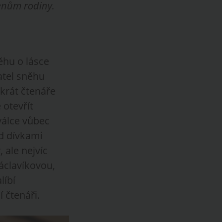
lenům rodiny.
ěhu o lásce
atel sněhu
krát čtenáře
 otevřít
 válce vůbec
d dívkami
 ale nejvíc
áclavíkovou,
líbí
 čtenáři.