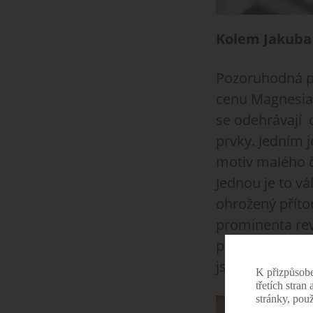
Kolem Jakuba 
Pozoruhodná po
cenu Magnesia L
se odehrávají o
prvky. Jedním 
motiv malého č
Jednou je to vá
ohrožený příto
prominenta rev
propracované, 
jsou čtenářsky
K přizpůsob
třetích stran
stránky, pou