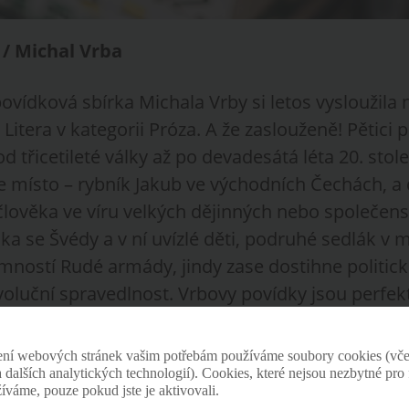
/ Michal Vrba
vídková sbírka Michala Vrby si letos vysloužila
itera v kategorii Próza. A že zaslouženě! Pětici 
d třicetileté války až po devadesátá léta 20. stolet
je místo – rybník Jakub ve východních Čechách, a
lověka ve víru velkých dějinných nebo společen
lka se Švédy a v ní uvízlé děti, podruhé sedlák v
mností Rudé armády, jindy zase dostihne politic
oluční spravedlnost. Vrbovy povídky jsou perfek
kladou spoustu otázek o dějinách i lidské existen
 velmi přístupné.
ení webových stránek vašim potřebám používáme soubory cookies (vče
 a dalších analytických technologií). Cookies, které nejsou nezbytné pr
žíváme, pouze pokud jste je aktivovali.