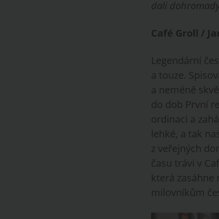
dali dohromady 
Café Groll / Ja
Legendární čes
a touze. Spiso
a neméně skvěl
do dob První re
ordinaci a zahá
lehké, a tak n
z veřejných dom
času tráví v C
která zasáhne 
milovníkům česk