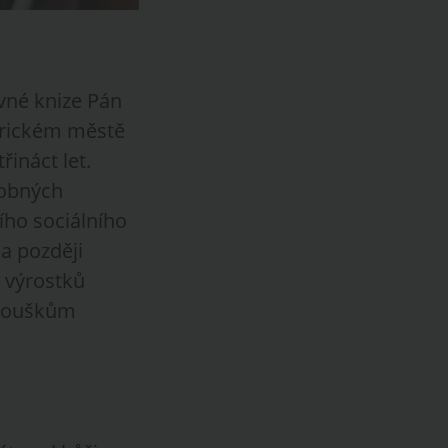
vné knize Pán
erickém městě
řináct let.
robných
ího sociálního
 a později
 výrostků
fanouškům