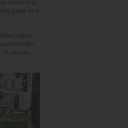
se místní trhy
aždý pátek od 8
ečivo, vejce,
ěnou keramiku.
. O víkendu