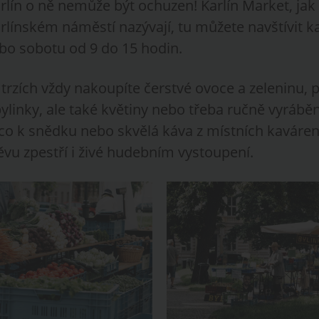
arlín o ně nemůže být ochuzen! Karlín Market, jak 
arlínském náměstí nazývají, tu můžete navštívit k
bo sobotu od 9 do 15 hodin.
trzích vždy nakoupíte čerstvé ovoce a zeleninu, p
bylinky, ale také květiny nebo třeba ručně vyráb
co k snědku nebo skvělá káva z místních kaváren
vu zpestří i živé hudebním vystoupení.