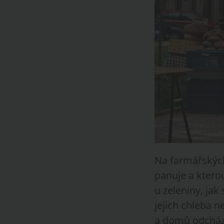
Na farmářských 
panuje a ktero
u zeleniny, jak
jejich chleba n
a domů odchází