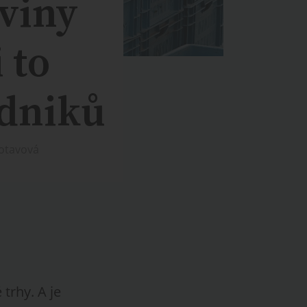
aviny
 to
odniků
Votavová
trhy. A je