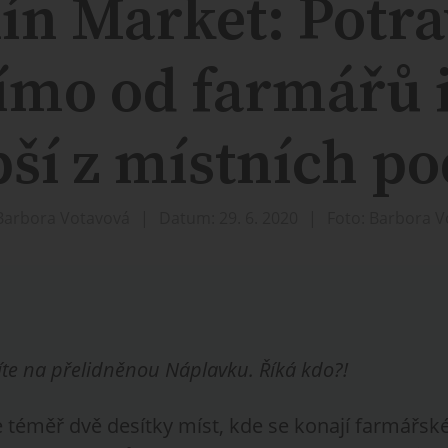
ín Market: Potr
ímo od farmářů i
pší z místních p
Barbora Votavová
Datum: 29. 6. 2020
Foto: Barbora 
te na přelidněnou Náplavku. Říká kdo?!
 téměř dvě desítky míst, kde se konají farmářské 