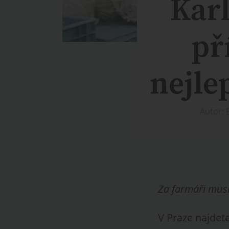
Karl
př
nejle
Autor: 
Za farmáři musí
V Praze najdete