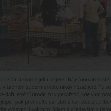
trzích si kromě jídla užijete i báječnou atmosfér
u v žádném supermarketu nikdy nezažijete. Tu se
 se daří letošní úrodě, tu v pekařství, kde vám pro
ejlepší, pak prohodíte pár slov s baristou z oblí
te vybaveni kvalitním jídlem a především s úsm