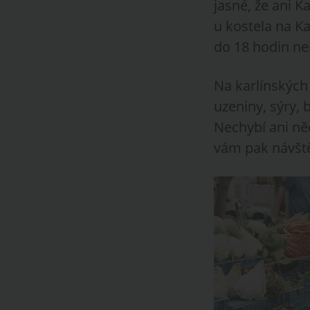
jasné, že ani K
u kostela na K
do 18 hodin ne
Na karlínských 
uzeniny, sýry, 
Nechybí ani ně
vám pak návště