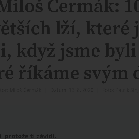
Miloš Čermák: 1
ětších lží, které
li, když jsme byli
ré říkáme svým
tor: Miloš Čermák
Datum: 13. 8. 2020
Foto: Patrik Sin
, protože ti závidí.