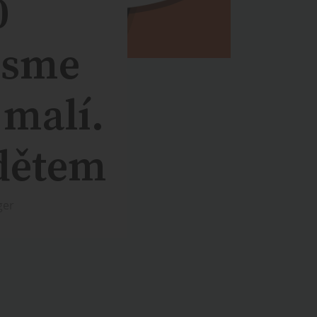
0
 jsme
 malí.
 dětem
ger