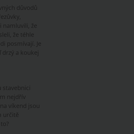
hovných důvodů
řezůvky,
i namluvili, že
eli, že téhle
di posmívají. Je
ď drzý a koukej
 stavebnici
ám nejdřív
 na víkend jsou
 určitě
 to?