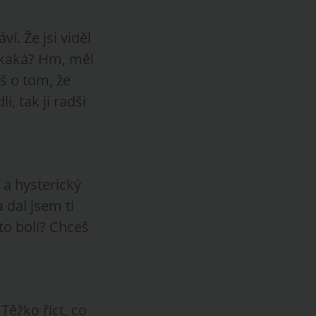
í. Že jsi viděl
vykaká? Hm, měl
íš o tom, že
, tak ji radši
 a hysterický
 dal jsem ti
to bolí? Chceš
 Těžko říct, co