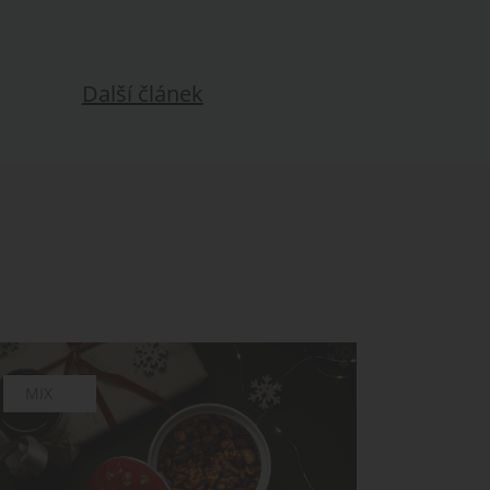
Další článek
CHUTĚ
MIX