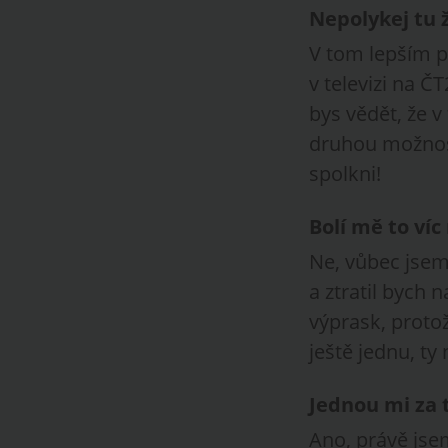
Nepolykej tu ž
V tom lepším př
v televizi na Č
bys vědět, že v 
druhou možností
spolkni!
Bolí mě to víc
Ne, vůbec jsem
a ztratil bych 
výprask, protož
ještě jednu, ty
Jednou mi za 
Ano, právě jsem