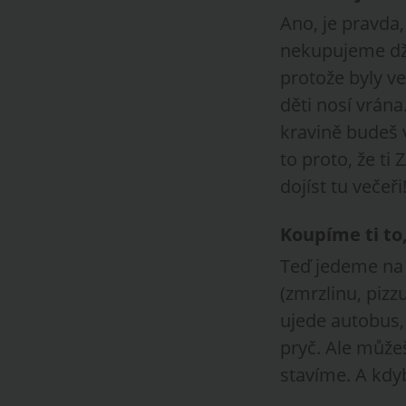
Ano, je pravda
nekupujeme džín
protože byly ve 
děti nosí vrána
kravině budeš v
to proto, že ti
dojíst tu večeři
Koupíme ti to
Teď jedeme na 
(zmrzlinu, pizz
ujede autobus,
pryč. Ale může
stavíme. A kdy