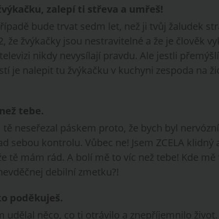
výkačku, zalepí ti střeva a umřeš!
ípadě bude trvat sedm let, než ji tvůj žaludek stráv
T2, že žvýkačky jsou nestravitelné a že je člověk 
televizi nikdy nevysílají pravdu. Ale jestli přemýšl
 je nalepit tu žvýkačku v kuchyni zespoda na židli
 než tebe.
 tě neseřezal páskem proto, že bych byl nervózní
nad sebou kontrolu. Vůbec ne! Jsem ZCELA klidný a
e tě mám rád. A bolí mě to víc než tebe! Kde mě 
 nevděčnej debilní zmetku?!
to poděkuješ.
 udělal něco, co ti otrávilo a znepříjemnilo život.