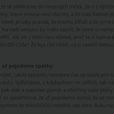
, že tě oblékáme do hnusných triček, že ti z výc
y, které zrovna nosí všichni, a že máš fialové p
slevě. Je taky pravda, že trochu šilháš a že jsme t
. Na naši omluvu by mělo zaznít, že jsme si nemysl
ěřit. Ale nic z toho není důvod, proč se ti kamará
 ZÁVIDÍ! Cože? Že bys rád věděl, co ti závidí? Nebu
!
, až pojedeme zpátky.
výlet, takže opravdu nemáme čas se stavit pro tu
u atd.). Spěcháme, a kdybychom to udělali, tak n
 pak vlak a nakonec parník a všechny naše plány
š se spolehnout, že až pojedeme domů, že se tam
bychom to NÁHODOU nestihli, tak zítra. Ruku na