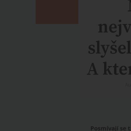
nejv
slyše
A kte
Au
Posmívají se ti