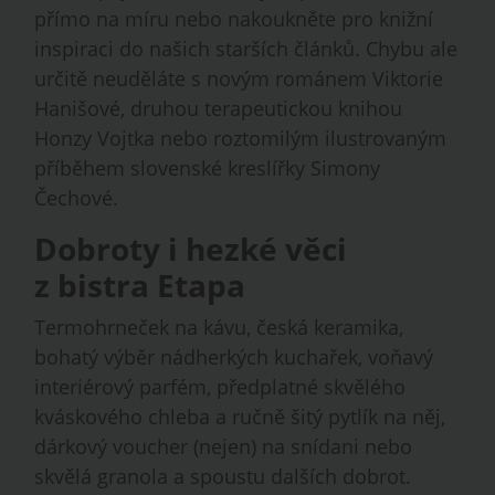
přímo na míru nebo nakoukněte pro knižní
inspiraci do našich starších článků. Chybu ale
určitě neuděláte s novým románem Viktorie
Hanišové, druhou terapeutickou knihou
Honzy Vojtka nebo roztomilým ilustrovaným
příběhem slovenské kreslířky Simony
Čechové.
Dobroty i hezké věci
z bistra Etapa
Termohrneček na kávu, česká keramika,
bohatý výběr nádherkých kuchařek, voňavý
interiérový parfém, předplatné skvělého
kváskového chleba a ručně šitý pytlík na něj,
dárkový voucher (nejen) na snídani nebo
skvělá granola a spoustu dalších dobrot.