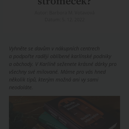
stromeček?
Autor: Barbora M. Votavová
Datum: 5. 12. 2022
Vyhněte se davům v nákupních centrech
a podpořte raději oblíbené karlínské podniky
a obchody. V Karlíně seženete krásné dárky pro
všechny své milované.
Máme pro vás hned
několik tipů, kterým možná ani vy sami
neodoláte.