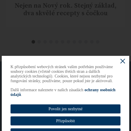
Nejen na Nový rok. Stejný základ,
dva skvělé recepty s čočkou
K přizpůsobení webových stránek vašim potřebám používáme
O NÁS
KONTAKTY
soubory cookies (včetně cookies třetích stran a dalších
analytických technologií). Cookies, které nejsou nezbytné pro
fungování stránky, používáme, pouze pokud jste je aktivovali.
Další informace naleznete v našich zásadách
ochrany osobních
Copyright 2026
údajů
.
Cookies
Imprint
Povolit jen nezbytné
Whistleblowing
Přizpůsobit