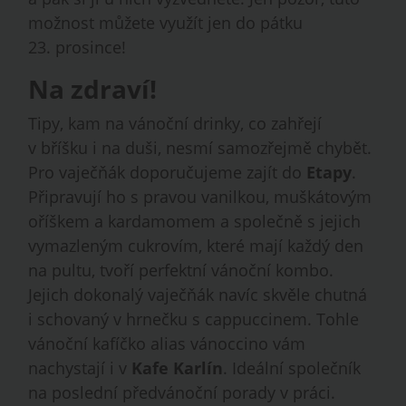
možnost můžete využít jen do pátku
23. prosince!
Na zdraví!
Tipy, kam na vánoční drinky, co zahřejí
v bříšku i na duši, nesmí samozřejmě chybět.
Pro vaječňák doporučujeme zajít do
Etapy
.
Připravují ho s pravou vanilkou, muškátovým
oříškem a kardamomem a společně s jejich
vymazleným cukrovím, které mají každý den
na pultu, tvoří perfektní vánoční kombo.
Jejich dokonalý vaječňák navíc skvěle chutná
i schovaný v hrnečku s cappuccinem. Tohle
vánoční kafíčko alias vánoccino vám
nachystají i v
Kafe Karlín
. Ideální společník
na poslední předvánoční porady v práci.