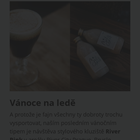
Vánoce na ledě
A protože je fajn všechny ty dobroty trochu
vysportovat, naším posledním vánočním
tipem je návštěva stylového kluziště
River
Rink
v areálu River City Prague. Brusle,