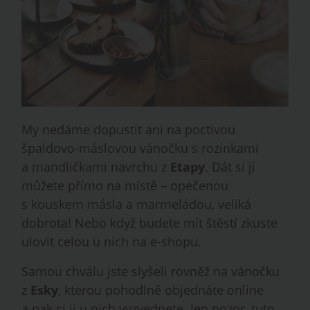
My nedáme dopustit ani na poctivou
špaldovo-máslovou vánočku s rozinkami
a mandličkami navrchu z
Etapy
. Dát si ji
můžete přímo na místě – opečenou
s kouskem másla a marmeládou, veliká
dobrota! Nebo když budete mít štěstí zkuste
ulovit celou u nich na e-shopu.
Samou chválu jste slyšeli rovněž na vánočku
z
Esky
, kterou pohodlně objednáte online
a pak si ji u nich vyzvednete. Jen pozor, tuto