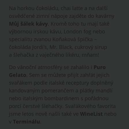
Na horkou čokoládu, chai latte a na další
osvědčené zimní nápoje zajděte do kavárny
Můj šálek kávy
. Kromě toho tu mají také
výbornou irskou kávu, London fog nebo
specialitu zvanou Koňaková špička –
čokoláda Jordi’s, Mr. Black, cukrový sirup
a šlehačka z vaječného likéru, mňam!
Do vánoční atmosféry se zahalilo i
Puro
Gelato
. Sem se můžete přijít zahřát jejich
svařákem podle italské receptury doplněný
kandovaným pomerančem a plátky mandlí
nebo italským bombardinem s pořádnou
porcí čerstvé šlehačky. Svařákového favorita
jsme letos nově našli také ve
WineList
nebo
v
Terminálu
.