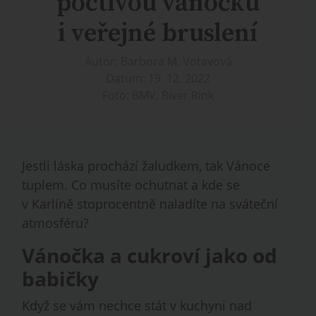
poctivou vánočku
i veřejné bruslení
Autor: Barbora M. Votavová
Datum: 19. 12. 2022
Foto: BMV, River Rink
Jestli láska prochází žaludkem, tak Vánoce
tuplem. Co musíte ochutnat a kde se
v Karlíně stoprocentně naladíte na sváteční
atmosféru?
Vánočka a cukroví jako od
babičky
Když se vám nechce stát v kuchyni nad