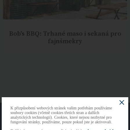
Bob's BBQ: Trhané maso i sekaná pro
fajnšmekry
K přizpůsobení webových stránek vašim potřebám používáme
O NÁS
KONTAKTY
soubory cookies (včetně cookies třetích stran a dalších
analytických technologií). Cookies, které nejsou nezbytné pro
fungování stránky, používáme, pouze pokud jste je aktivovali.