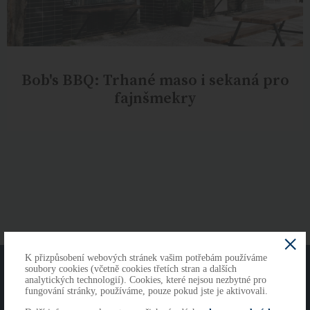
Bob's BBQ: Trhané maso i sekaná pro
fajnšmekry
K přizpůsobení webových stránek vašim potřebám používáme
O NÁS
KONTAKTY
soubory cookies (včetně cookies třetích stran a dalších
analytických technologií). Cookies, které nejsou nezbytné pro
fungování stránky, používáme, pouze pokud jste je aktivovali.