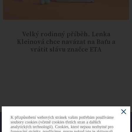
Velký rodinný příběh. Lenka
Kleinová chce navázat na Baťu a
vrátit slávu značce ETA
K přizpůsobení webových stránek vašim potřebám používáme
O NÁS
KONTAKTY
soubory cookies (včetně cookies třetích stran a dalších
analytických technologií). Cookies, které nejsou nezbytné pro
fungování stránky, používáme, pouze pokud jste je aktivovali.