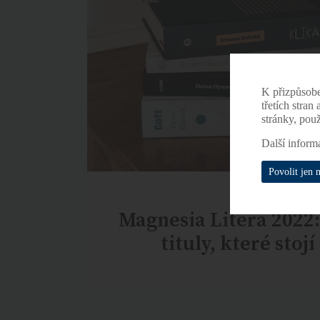
K přizpůsob
třetích stran
stránky, pou
Další inform
Povolit jen 
Magnesia Litera 202
tituly, které stojí 