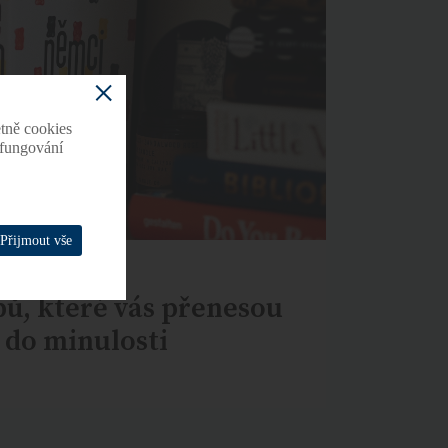
tně cookies
o fungování
Přijmout vše
pů, které vás přenesou
 do minulosti