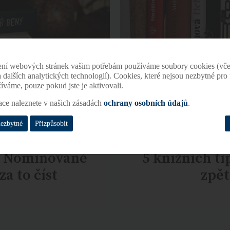
ení webových stránek vašim potřebám používáme soubory cookies (vče
 a dalších analytických technologií). Cookies, které nejsou nezbytné pr
žíváme, pouze pokud jste je aktivovali.
ace naleznete v našich zásadách
ochrany osobních údajů
.
nezbytné
Přizpůsobit
2: Nominované
5 knižních ti
za to číst
zpět