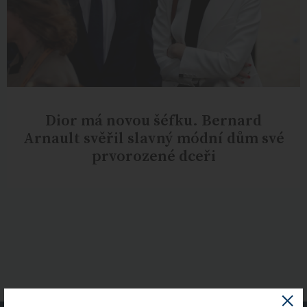
Dior má novou šéfku. Bernard
Arnault svěřil slavný módní dům své
prvorozené dceři