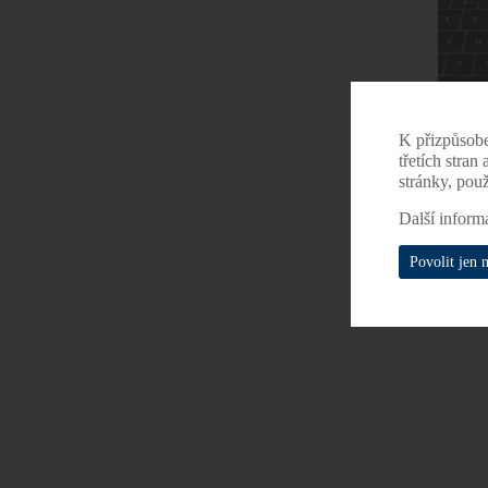
K přizpůsob
třetích stran
stránky, pou
Další inform
Povolit jen 