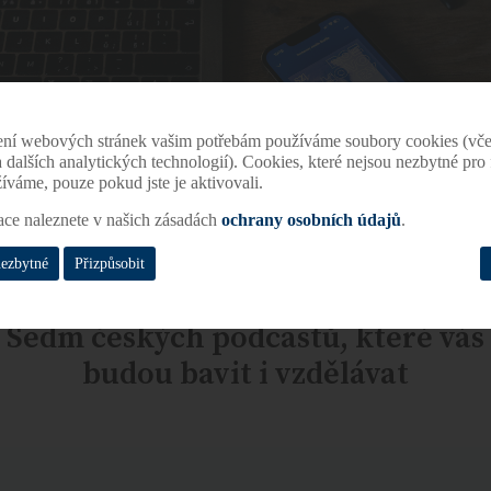
ení webových stránek vašim potřebám používáme soubory cookies (vče
 a dalších analytických technologií). Cookies, které nejsou nezbytné pr
žíváme, pouze pokud jste je aktivovali.
ace naleznete v našich zásadách
ochrany osobních údajů
.
nezbytné
Přizpůsobit
Sedm českých podcastů, které vás
budou bavit i vzdělávat