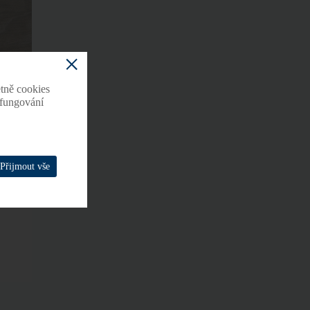
tně cookies
o fungování
Přijmout vše