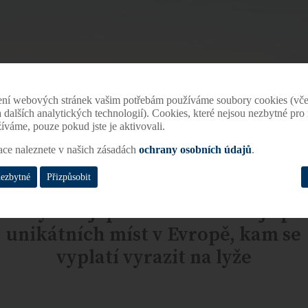
ení webových stránek vašim potřebám používáme soubory cookies (vče
 a dalších analytických technologií). Cookies, které nejsou nezbytné pr
žíváme, pouze pokud jste je aktivovali.
ace naleznete v našich zásadách
ochrany osobních údajů
.
nezbytné
Přizpůsobit
Od Pyrenejí po Kavkaz. Tohle je pě
unikátních míst v Evropě, kam se
vyplatí vyrazit na lyže