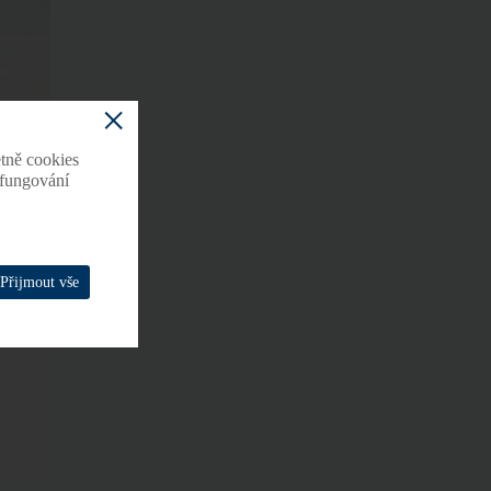
tně cookies
o fungování
Přijmout vše
t