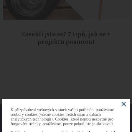
Zasekli jste se? 7 tipů, jak se v
projektu posunout
K přizpůsobení webových stránek vašim potřebám používáme
O NÁS
KONTAKTY
soubory cookies (včetně cookies třetích stran a dalších
analytických technologií). Cookies, které nejsou nezbytné pro
fungování stránky, používáme, pouze pokud jste je aktivovali.