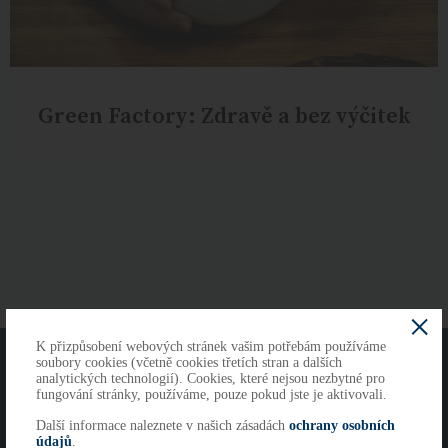
Green Factory: Zdravě a bez výčitek
K přizpůsobení webových stránek vašim potřebám používáme
O NÁS
KONTAKTY
soubory cookies (včetně cookies třetích stran a dalších
analytických technologií). Cookies, které nejsou nezbytné pro
fungování stránky, používáme, pouze pokud jste je aktivovali.
Další informace naleznete v našich zásadách
ochrany osobních
Copyright 2026
údajů
.