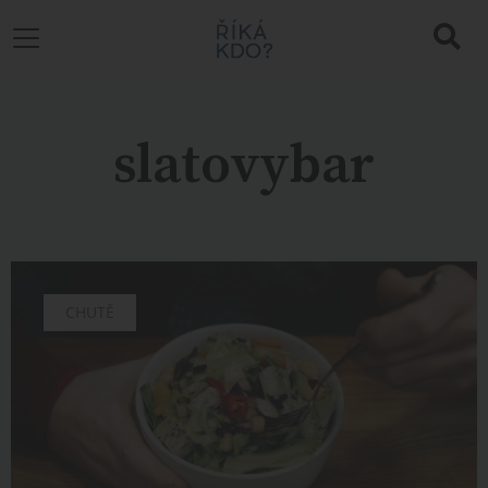
slatovybar
CHUTĚ