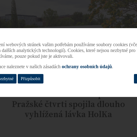
ení webových stránek vašim potřebám používáme soubory cookies (vče
 a dalších analytických technologií). Cookies, které nejsou nezbytné pr
žíváme, pouze pokud jste je aktivovali.
ace naleznete v našich zásadách
ochrany osobních údajů
.
nezbytné
Přizpůsobit
Z Karlína do Holešovic za pár minut
Pražské čtvrti spojila dlouho
vyhlížená lávka HolKa