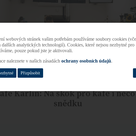
ení webových stránek vašim potřebám používáme soubory cookies (vče
 a dalších analytických technologií). Cookies, které nejsou nezbytné pr
žíváme, pouze pokud jste je aktivovali.
ace naleznete v našich zásadách
ochrany osobních údajů
.
nezbytné
Přizpůsobit
afe Karlín: Na skok pro kafe i něco
snědku