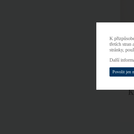
K přizpůsob
třetích stran
stránky, pou
Další inform
Povolit jen 
K