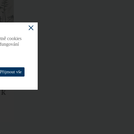
tně cookies
o fungování
Přijmout vše
 k