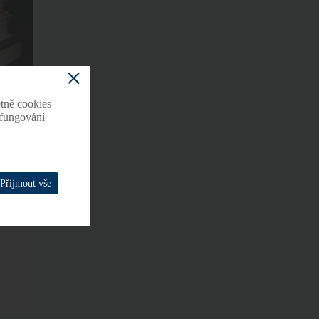
tně cookies
o fungování
Přijmout vše
í