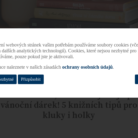
ení webových stránek vašim potřebám používáme soubory cookies (vče
 a dalších analytických technologií). Cookies, které nejsou nezbytné pr
žíváme, pouze pokud jste je aktivovali.
ace naleznete v našich zásadách
ochrany osobních údajů
.
nezbytné
Přizpůsobit
Ukažte dětem, že knížka je nejlepš
vánoční dárek! 5 knižních tipů pro
kluky i holky