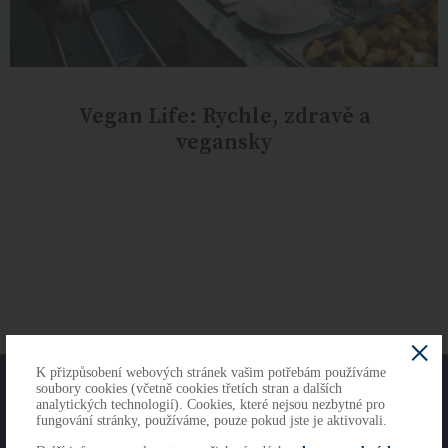
Vegan Life: Rychle, zdravě a
vegansky
K přizpůsobení webových stránek vašim potřebám používáme
O NÁS
KONTAKTY
soubory cookies (včetně cookies třetích stran a dalších
analytických technologií). Cookies, které nejsou nezbytné pro
fungování stránky, používáme, pouze pokud jste je aktivovali.