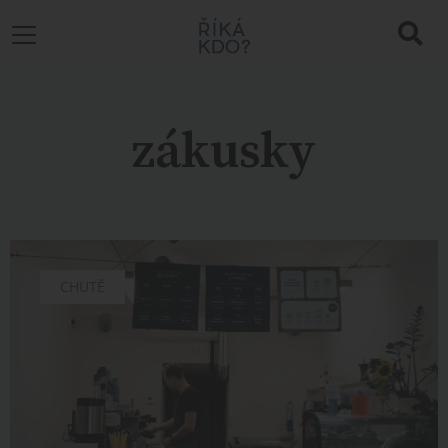
zákusky
CHUTĚ