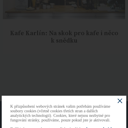
Kafe Karlín: Na skok pro kafe i něco
k snědku
K přizpůsobení webových stránek vašim potřebám používáme
O NÁS
KONTAKTY
soubory cookies (včetně cookies třetích stran a dalších
analytických technologií). Cookies, které nejsou nezbytné pro
fungování stránky, používáme, pouze pokud jste je aktivovali.