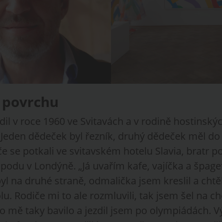
 povrchu
dil v roce 1960 ve Svitavách a v rodině hostinskýc
. Jeden dědeček byl řezník, druhý dědeček měl do
 se potkali ve svitavském hotelu Slavia, bratr po
podu v Londýně. „Já uvařím kafe, vajíčka a špage
l na druhé straně, odmalička jsem kreslil a chtěl 
u. Rodiče mi to ale rozmluvili, tak jsem šel na 
o mě taky bavilo a jezdil jsem po olympiádách. 