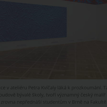
ce v ateliéru Petra Kvíčaly láká k prozkoumání. 
 budově bývalé školy, tvoří významný český malíř 
 zrovna nepřednáší studentům v Brně na Fakultě