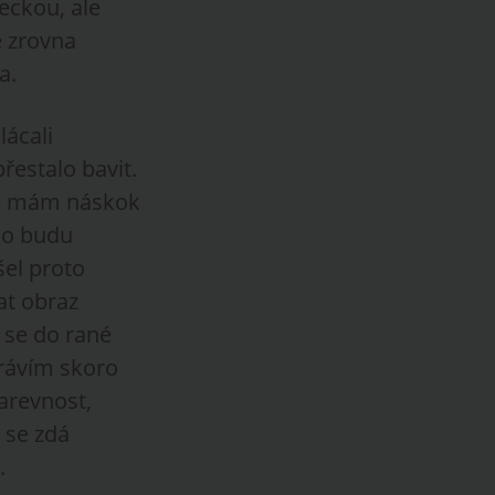
eckou, ale
e zrovna
a.
lácali
řestalo bavit.
a že mám náskok
 co budu
šel proto
at obraz
l se do rané
trávím skoro
arevnost,
 se zdá
.