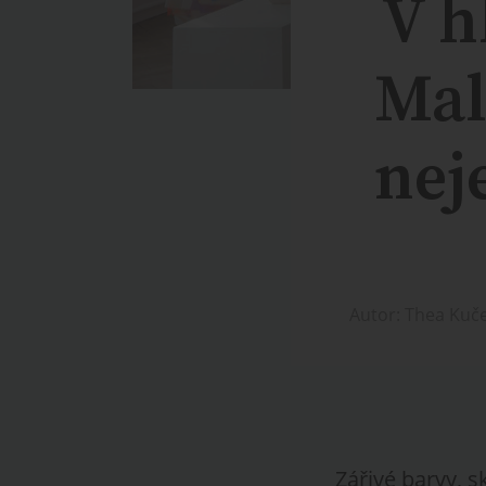
V h
Mal
nej
Autor: Thea Kuč
Zářivé barvy, s