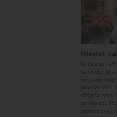
Hledat na
Kvíčala se naro
na skvělé jídlo
hospodu. Rodiče
provozoval hos
Vždycky jsem by
uměleckou škol
průmyslovku, t