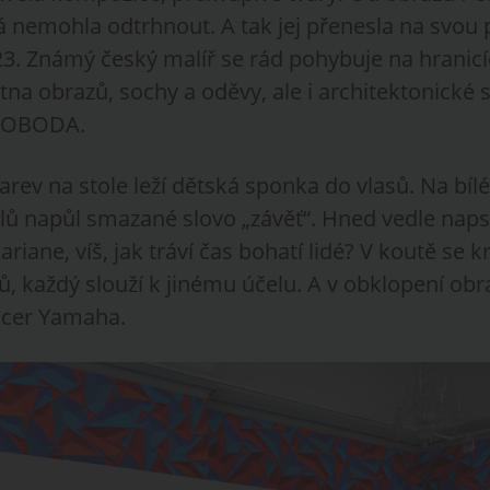
 nemohla odtrhnout. A tak jej přenesla na svou 
23. Známý český malíř se rád pohybuje na hranicí
tna obrazů, sochy a oděvy, ale i architektonické 
SVOBODA.
rev na stole leží dětská sponka do vlasů. Na bílé 
ů napůl smazané slovo „závěť“. Hned vedle nap
riane, víš, jak tráví čas bohatí lidé? V koutě se k
 každý slouží k jinému účelu. A v obklopení obra
racer Yamaha.