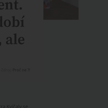
ent.
dobí
 ale
Zdroj:
Proč ne ?!
ra Kvíčaly se