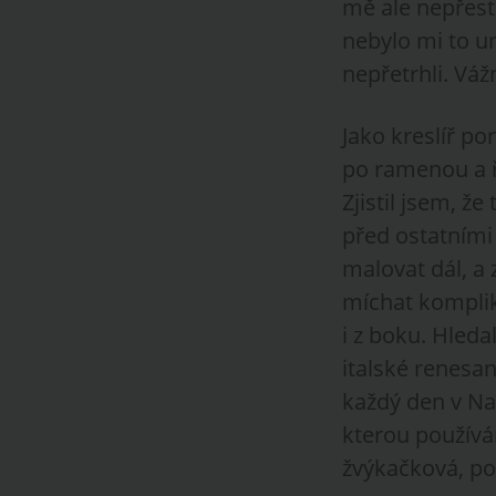
mě ale nepřest
nebylo mi to u
nepřetrhli. Váž
Jako kreslíř po
po ramenou a ří
Zjistil jsem, ž
před ostatními
malovat dál, a 
míchat komplik
i z boku. Hleda
italské renesa
každý den v Na
kterou používá
žvýkačková, pos