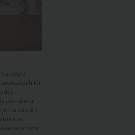
h si zvykl
 padesátých let
zději
ty pro dceru.
jít na střední
chemickou
Výtvarné umění