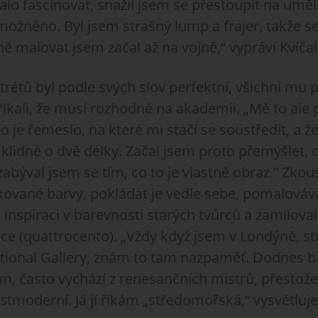
alo fascinovat, snažil jsem se přestoupit na uměl
možněno. Byl jsem strašný lump a frajer, takže s
ně malovat jsem začal až na vojně,“ vypráví Kvíčal
rtrétů byl podle svých slov perfektní, všichni mu p
kali, že musí rozhodně na akademii. „Mě to ale p
e to je řemeslo, na které mi stačí se soustředit, 
 klidně o dvě délky. Začal jsem proto přemýšlet,
zabýval jsem se tím, co to je vlastně obraz.“ Zkou
ované barvy, pokládat je vedle sebe, pomalováv
l inspiraci v barevnosti starých tvůrců a zamilova
nce (quattrocento). „Vždy když jsem v Londýně, s
tional Gallery, znám to tam nazpaměť. Dodnes b
m, často vychází z renesančních mistrů, přestože
tmoderní. Já jí říkám „středomořská,“ vysvětluje