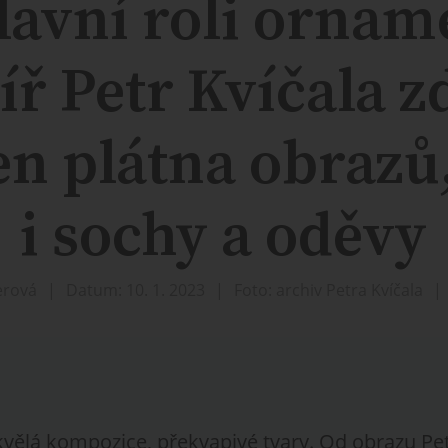
lavní roli ornam
íř Petr Kvíčala z
en plátna obrazů,
i sochy a oděvy
erová
Datum: 10. 1. 2023
Foto: archiv Petra Kvíčala
kvělá kompozice, překvapivé tvary. Od obrazu Pet