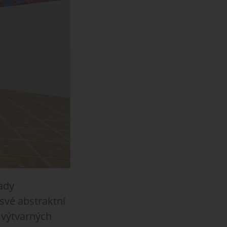
Tady
své abstraktní
 výtvarných