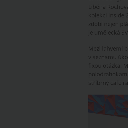
Liběna Rochová
kolekci Inside 
zdobí nejen plá
je umělecká 
Mezi lahvemi ba
v seznamu úkol
fixou otázka: Ma
polodrahokamů,
stříbrný cafe 