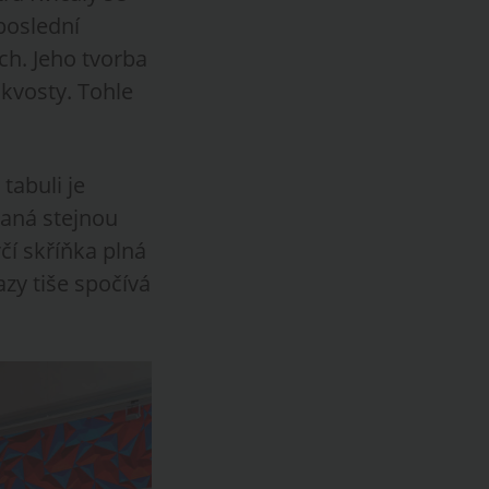
poslední
ch. Jeho tvorba
skvosty. Tohle
tabuli je
saná stejnou
rčí skříňka plná
zy tiše spočívá