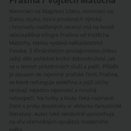
Nominaci na Magnesii Literu, nominaci na
Zlatou stuhu, tisíce prodaných výtisků
i hromadu nadšených recenzí má na kontě
veleúspěšná trilogie Prašina od Vojtěcha
Matochy, kterou vydává nakladatelství
Paseka. S třináctiletým protagonistou Jirkou
zažijí děti pořádné knižní dobrodružství, jak
se o letních prázdninách sluší a patří. Příběh
je zasazen do tajemné pražské čtvrti Prašina,
ve které nefunguje elektřina a jejíž uličky
skrývají nejedno tajemství a mnohá
nebezpečí. Na holky a kluky čeká napínavé
čtení s prvky detektivky ai vědecko-fantastické
literatury. Autor také nenásilně upozorňuje
na vliv všemožných vynálezů moderního
světa.