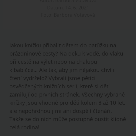
Autor: Barbora Votavová
Datum: 14. 6. 2021
Foto: Barbora Votavová
Jakou knížku přibalit dětem do batůžku na
prázdninové cesty? Na deku k vodě, do vlaku
při cestě na výlet nebo na chalupu
k babičce… Ale tak, aby jim nějakou chvíli
čtení vydrželo? Vybrali jsme pětici
osvědčených knižních sérií, které si děti
zamilují od prvních stránek. Všechny vybrané
knížky jsou vhodné pro děti kolem 8 až 10 let,
ale nepohrdnou jimi ani dospělí čtenáři.
Takže se do nich může postupně pustit klidně
celá rodina!