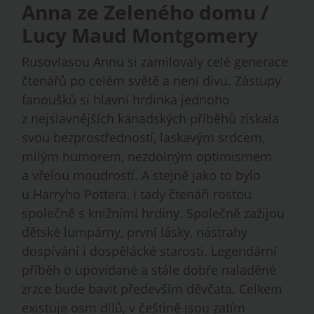
Anna ze Zeleného domu /
Lucy Maud Montgomery
Rusovlasou Annu si zamilovaly celé generace
čtenářů po celém světě a není divu. Zástupy
fanoušků si hlavní hrdinka jednoho
z nejslavnějších kanadských příběhů získala
svou bezprostředností, laskavým srdcem,
milým humorem, nezdolným optimismem
a vřelou moudrostí. A stejně jako to bylo
u Harryho Pottera, i tady čtenáři rostou
společně s knižními hrdiny. Společně zažijou
dětské lumpárny, první lásky, nástrahy
dospívání i dospělácké starosti. Legendární
příběh o upovídané a stále dobře naladěné
zrzce bude bavit především děvčata. Celkem
existuje osm dílů, v češtině jsou zatím