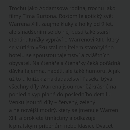
Trochu jako Addamsova rodina, trochu jako
filmy Tima Burtona. Roztomile gotický svět
Warrena XIII. zaujme kluky a holky od 9 let,
ale s nadšením se do něj pustí také starší
čtenáři. Knížky vypráví o Warrenovi XIII., který
se v útlém věku stal majitelem starobylého
hotelu se spoustou tajemství a zvláštních
obyvatel. Na čtenáře a čtenářky čeká pořádná
dávka tajemna, napětí, ale také humoru. A jak
už to u knížek z nakladatelství Paseka bývá,
všechny díly Warrena jsou rovněž krásné na
pohled a vypiplané do posledního detailu.
Venku jsou tři díly – červený, zelený
a nejnovější modrý, který se jmenuje Warren
XIII. a prokleté třináctiny a odkazuje
k pirátským příběhům nebo klasice Dvacet