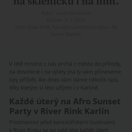
na skleničku i na film.
Autor: Lucie Nováková
Datum: 9. 7. 2024
Foto: River Rink, Národní památkový ústav, FB
Karlín Market
V létě mnoho z nás prchá z města do přírody,
na dovolené i na výlety (na ty vám přineseme
tipy příště). Ale dnes vám dáme několik tipů,
díky kterým si léto užijete i v Karlíně.
Každé úterý na Afro Sunset
Party v River Rink Karlín
Prostranství před kancelářskými budovami
v River Rinku se po celé léto každé úterý