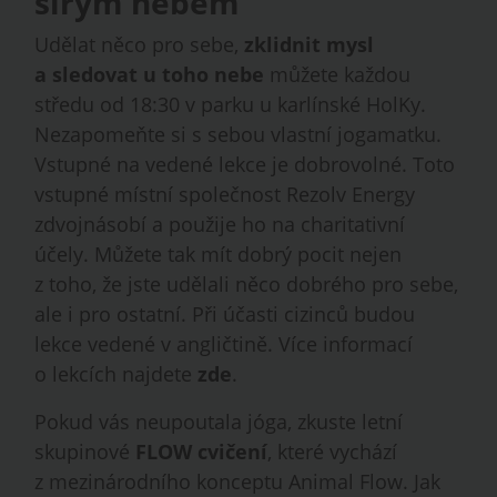
širým nebem
Udělat něco pro sebe,
zklidnit mysl
a sledovat u toho nebe
můžete každou
středu od 18:30 v parku u karlínské HolKy.
Nezapomeňte si s sebou vlastní jogamatku.
Vstupné na vedené lekce je dobrovolné. Toto
vstupné místní společnost Rezolv Energy
zdvojnásobí a použije ho na charitativní
účely. Můžete tak mít dobrý pocit nejen
z toho, že jste udělali něco dobrého pro sebe,
ale i pro ostatní. Při účasti cizinců budou
lekce vedené v angličtině. Více informací
o lekcích najdete
zde
.
Pokud vás neupoutala jóga, zkuste letní
skupinové
FLOW cvičení
, které vychází
z mezinárodního konceptu Animal Flow. Jak