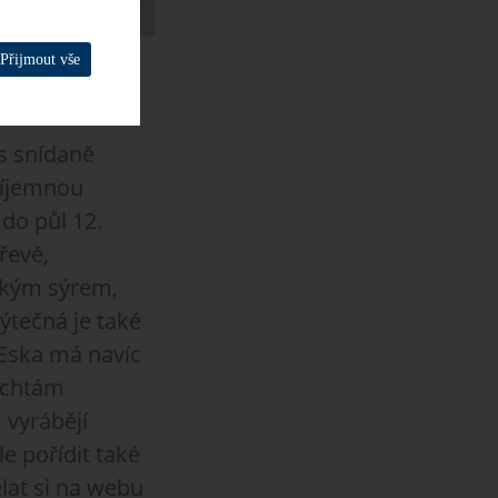
Přijmout vše
s snídaně
příjemnou
do půl 12.
řevě,
ským sýrem,
tečná je také
 Eska má navíc
buchtám
 vyrábějí
 pořídit také
lat si na webu