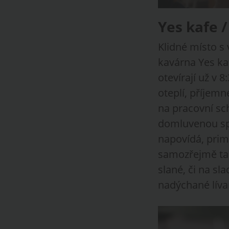
Yes kafe 
Klidné místo s 
kavárna Yes kaf
otevírají už v 8
oteplí, příjem
na pracovní sch
domluvenou spo
napovídá, prim 
samozřejmě tak
slané, či na s
nadýchané líva