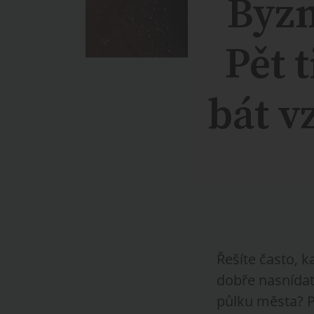
Byzn
Pět 
bát v
Řešíte často, k
dobře nasnídat
půlku města? P