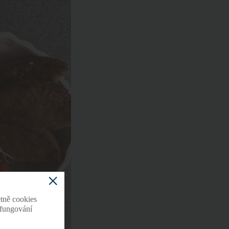
tně cookies
o fungování