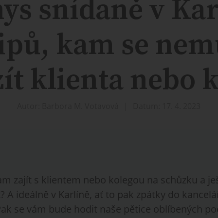
ys snídaně v Kar
tipů, kam se nem
zít klienta nebo 
Autor: Barbora M. Votavová
Datum: 17. 4. 2023
am zajít s klientem nebo kolegou na schůzku a je
? A ideálně v Karlíně, ať to pak zpátky do kancel
ak se vám bude hodit naše pětice oblíbených pod