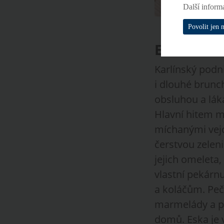
Další inform
Povolit jen 
Eska
Karlínský podn
i dlouhé brunc
obsluhou a lák
Hlavní hitem m
míchanými vej
čerstvou zelen
jejich omeleta
vlastní pekárn
a koláčům. Pečo
marmelády a po
domů. Eska je 