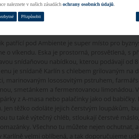
ace naleznete v našich zásadách
ochrany osobních údajů
.
foto: Spojka Karlín
nezbytné
Přizpůsobit
ik patřící pod Ambiente je super místo pro byzny
he o víkendu. Eska je prostorná, prosvětlená, s 
avou snídaňovou nabídkou, kterou podávají od 8 
enu je snídaně Karlín s chlebem grilovaným na d
ci, marinovaným lososovitým pstruhem, farmář
inou, smetánkem a fermentovanou limonádou. Vý
, párky z A-masa nebo palačinky jako od babičky.
u. Jen těžko odoláte jejich čerstvým loupákům, 
u tu také výtečný chléb, stloukají čerstvé máslo,
mazánky. Všechno tu můžete nejen ochutnat, ale
v Karlíně velmi oblíbená, a tak doporučujeme udě