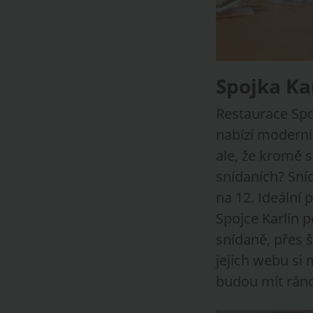
Spojka Ka
Restaurace Spo
nabízí moderní j
ale, že kromě 
snídaních? Sní
na 12. Ideální 
Spojce Karlín p
snídaně, přes 
jejich webu si 
budou mít ráno