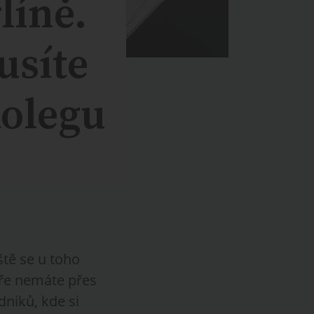
líně.
usíte
kolegu
ště se u toho
áře nemáte přes
niků, kde si