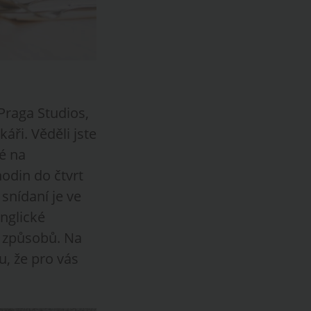
Praga Studios,
káři. Věděli jste
é na
odin do čtvrt
snídaní je ve
anglické
k způsobů. Na
u, že pro vás