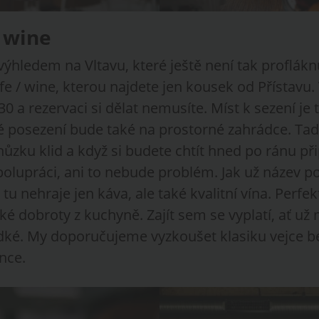
/ wine
výhledem na Vltavu, které ještě není tak profláknu
e / wine, kterou najdete jen kousek od Přístavu.
:30 a rezervaci si dělat nemusíte. Míst k sezení je 
né posezení bude také na prostorné zahrádce. Ta
ůzku klid a když si budete chtít hned po ránu při
lupráci, ani to nebude problém. Jak už název p
tu nehraje jen káva, ale také kvalitní vína. Perfek
é dobroty z kuchyně. Zajít sem se vyplatí, ať už
ladké. My doporučujeme vyzkoušet klasiku vejce 
nce.