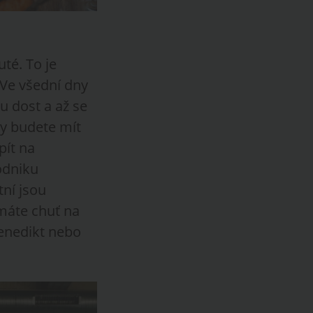
té. To je
 Ve všední dny
tu dost a až se
dy budete mít
pít na
odniku
tní jsou
 máte chuť na
benedikt nebo