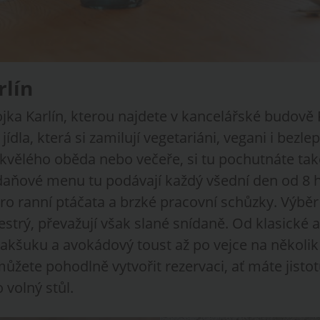
rlín
jka Karlín, kterou najdete v kancelářské budově 
ídla, která si zamilují vegetariáni, vegani i bezlep
skvělého oběda nebo večeře, si tu pochutnáte tak
daňové menu tu podávají každý všední den od 8 h
pro ranní ptáčata a brzké pracovní schůzky. Výběr 
estrý, převažují však slané snídaně. Od klasické 
šakšuku a avokádový toust až po vejce na několi
můžete pohodlně vytvořit rezervaci, ať máte jistot
 volný stůl.