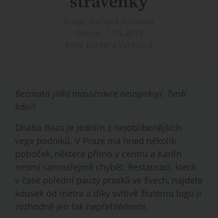
stravenky
Autor: Barbora Votavová
Datum: 7. 10. 2019
Foto: Barbora Votavová
Bezmasá jídla masožravce neuspokojí. Tvrdí
kdo?!
Dhaba Beas je jedním z nejoblíbenějších
vege podniků. V Praze má hned několik
poboček, některé přímo v centru a Karlín
nesmí samozřejmě chybět. Restauraci, která
v čase polední pauzy praská ve švech, najdete
kousek od metra a díky svítivě žlutému logu ji
rozhodně jen tak nepřehlédnete.