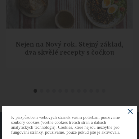
Nejen na Nový rok. Stejný základ,
dva skvělé recepty s čočkou
K přizpůsobení webových stránek vašim potřebám používáme
O NÁS
KONTAKTY
soubory cookies (včetně cookies třetích stran a dalších
analytických technologií). Cookies, které nejsou nezbytné pro
fungování stránky, používáme, pouze pokud jste je aktivovali.