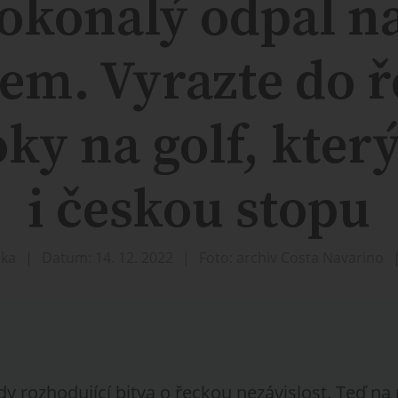
okonalý odpal n
em. Vyrazte do 
oky na golf, kter
i českou stopu
lka
Datum: 14. 12. 2022
Foto: archiv Costa Navarino
y rozhodující bitva o řeckou nezávislost. Teď na