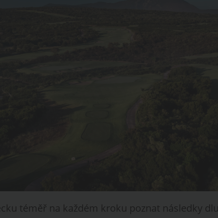
ecku téměř na každém kroku poznat následky dlu