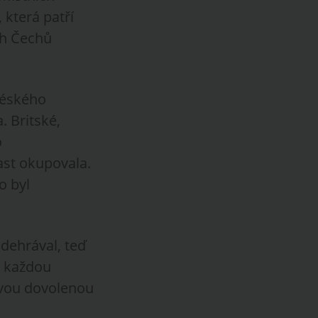
 která patří
ích Čechů
néského
. Britské,
o
ast okupovala.
o byl
odehrával, teď
i každou
ovou dovolenou