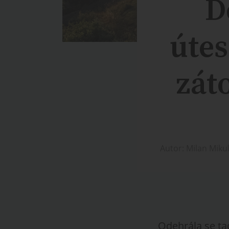
D
útes
zát
Autor: Milan Miku
Odehrála se tad