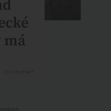
ad
řecké
ý má
Zdroj:
Proč ne ?!
 místních