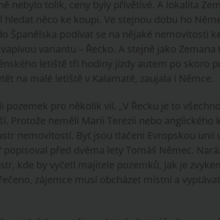
ě nebylo tolik, ceny byly přívětivé. A lokalita Z
čal hledat něco ke koupi. Ve stejnou dobu ho Něm
 do Španělska podívat se na nějaké nemovitosti 
vapivou variantu – Řecko. A stejně jako Zemana 
énského letiště tři hodiny jízdy autem po skoro p
ět na malé letiště v Kalamatě, zaujala i Němce.
i pozemek pro několik vil. „V Řecku je to všechn
í. Protože neměli Marii Terezii nebo anglického k
str nemovitostí. Byť jsou tlačeni Evropskou unií 
,“ popisoval před dvěma lety Tomáš Němec. Naráže
str, kde by vyčetl majitele pozemků, jak je zvyke
ečeno, zájemce musí obcházet místní a vyptáva