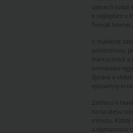
útesech svádí s
k nejlepším v E
Tomáš Němec.
V malebné záto
poloostrova, pr
francouzské a 
osmansko‑egypts
Zpráva o vítězst
významný krok v
Zatímco v hlavě
tu na útesu st
minutu. Každý 
a významnou rol