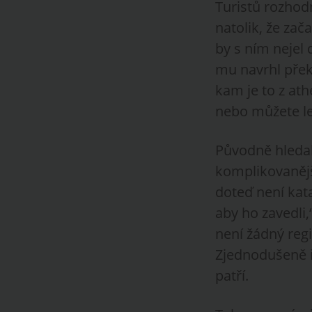
Turistů rozhodn
natolik, že za
by s ním nejel
mu navrhl přek
kam je to z ath
nebo můžete let
Původně hledal
komplikovanějš
doteď není kata
aby ho zavedli
není žádný regi
Zjednodušeně ř
patří.