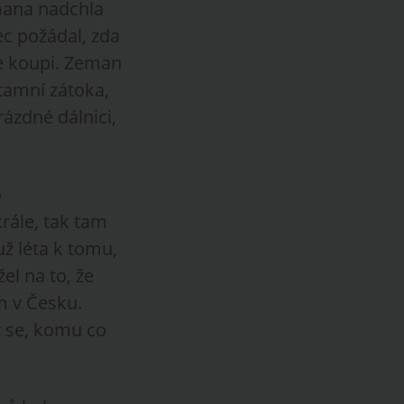
emana nadchla
ec požádal, zda
ke koupi. Zeman
tamní zátoka,
rázdné dálnici,
o
rále, tak tam
už léta k tomu,
l na to, že
m v Česku.
t se, komu co