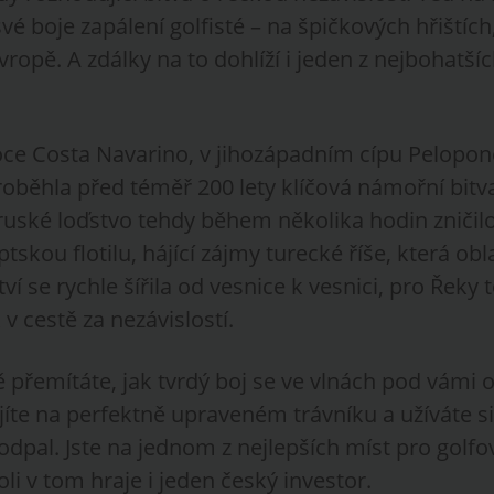
vé boje zapálení golfisté – na špičkových hřištích,
vropě. A zdálky na to dohlíží i jeden z nejbohatš
ce Costa Navarino, v jihozápadním cípu Pelopo
oběhla před téměř 200 lety klíčová námořní bitva
ruské loďstvo tehdy během několika hodin zničil
kou flotilu, hájící zájmy turecké říše, která obl
ví se rychle šířila od vesnice k vesnici, pro Řeky t
 cestě za nezávislostí.
 přemítáte, jak tvrdý boj se ve vlnách pod vámi 
ojíte na perfektně upraveném trávníku a užíváte s
odpal. Jste na jednom z nejlepších míst pro golf
i v tom hraje i jeden český investor.