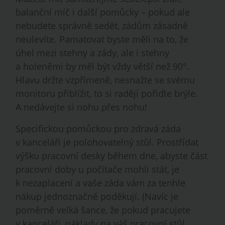
balanční míč i další pomůcky – pokud ale
nebudete správně sedět, zádům zásadně
neulevíte. Pamatovat byste měli na to, že
úhel mezi stehny a zády, ale i stehny
a holeněmi by měl být vždy větší než 90°.
Hlavu držte vzpřímeně, nesnažte se svému
monitoru přiblížit, to si raději pořiďte brýle.
A nedávejte si nohu přes nohu!
Specifickou pomůckou pro zdravá záda
v kanceláři je polohovatelný stůl. Prostřídat
výšku pracovní desky během dne, abyste část
pracovní doby u počítače mohli stát, je
k nezaplacení a vaše záda vám za tenhle
nákup jednoznačně poděkují. (Navíc je
poměrně velká šance, že pokud pracujete
v kanceláři, náklady na váš pracovní stůl