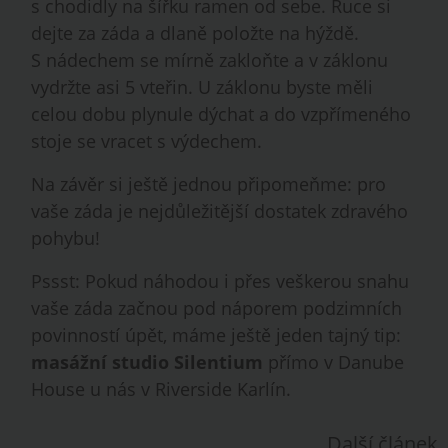
s chodidly na šířku ramen od sebe. Ruce si
dejte za záda a dlaně položte na hýždě.
S nádechem se mírně zakloňte a v záklonu
vydržte asi 5 vteřin. U záklonu byste měli
celou dobu plynule dýchat a do vzpřímeného
stoje se vracet s výdechem.
Na závěr si ještě jednou připomeňme: pro
vaše záda je nejdůležitější dostatek zdravého
pohybu!
Pssst: Pokud náhodou i přes veškerou snahu
vaše záda začnou pod náporem podzimních
povinností úpět, máme ještě jeden tajný tip:
masážní studio Silentium
přímo v Danube
House u nás v Riverside Karlín.
Další článek