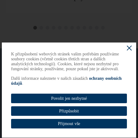
K přizpůsobení webových stránek vašim potřebám používáme
O NÁS
KONTAKTY
soubory cookies (včetně cookies třetích stran a dalších
analytických technologií). Cookies, které nejsou nezbytné pro
fungování stránky, používáme, pouze pokud jste je aktivovali.
Další informace naleznete v našich zásadách
ochrany osobních
Copyright 2026
údajů
.
Cookies
Imprint
Povolit jen nezbytné
Whistleblowing
Přizpůsobit
Přijmout vše
© RCP ISC s. r. o.