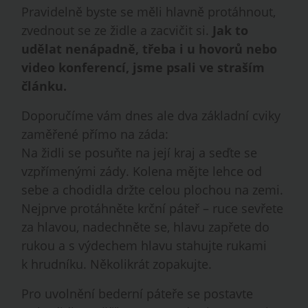
Pravidelně byste se měli hlavně protáhnout,
zvednout se ze židle a zacvičit si.
Jak to
udělat nenápadně, třeba i u hovorů nebo
video konferencí, jsme psali ve straším
článku.
Doporučíme vám dnes ale dva základní cviky
zaměřené přímo na záda:
Na židli se posuňte na její kraj a seďte se
vzpřímenými zády. Kolena mějte lehce od
sebe a chodidla držte celou plochou na zemi.
Nejprve protáhněte krční páteř – ruce sevřete
za hlavou, nadechněte se, hlavu zapřete do
rukou a s výdechem hlavu stahujte rukami
k hrudníku. Několikrát zopakujte.
Pro uvolnění bederní páteře se postavte