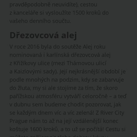
pravděpodobně neuvidíte), cestou
z kanceláře si vysloužíte 1500 kroků do
vašeho denního součtu.
Dřezovcová alej
V roce 2016 byla do soutěže Alej roku
nominovaná i karlínská dřezovcová alej
z Křižíkovy ulice (mezi Thámovou ulicí
a Kaizlovými sady). Její nejkrásnější období je
podle mnohých na podzim, kdy se zabarvuje
do žluta, my si ale stojíme za tím, že skoro
pařížskou atmosféru vytváří celoročně – a teď
v dubnu sem budeme chodit pozorovat, jak
se každým dnem víc a víc zelená! Z River City
Prague nám to až na její vzdálenější konec
koštuje 1600 kroků, a to už se počítá! Cestu si