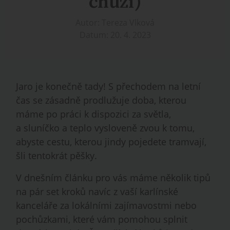
chůzí)
Autor: Tereza Vlková
Datum: 20. 4. 2023
Jaro je konečně tady! S přechodem na letní
čas se zásadně prodlužuje doba, kterou
máme po práci k dispozici za světla,
a sluníčko a teplo vysloveně zvou k tomu,
abyste cestu, kterou jindy pojedete tramvají,
šli tentokrát pěšky.
V dnešním článku pro vás máme několik tipů
na pár set kroků navíc z vaší karlínské
kanceláře za lokálními zajímavostmi nebo
pochůzkami, které vám pomohou splnit