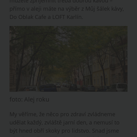
můžete zpříjemnit třeba dobrou kávou –
přímo v aleji máte na výběr z Můj šálek kávy,
Do Oblak Cafe a LOFT Karlín.
foto: Alej roku
My věříme, že něco pro zdraví zvládneme
udělat každý, zvláště jarní den, a nemusí to
být hned obří skoky pro lidstvo. Snad jsme