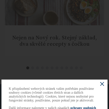
Nejen na Nový rok. Stejný základ,
dva skvělé recepty s čočkou
K přizpůsobení webových stránek vašim potřebám používáme
O NÁS
KONTAKTY
soubory cookies (včetně cookies třetích stran a dalších
analytických technologií). Cookies, které nejsou nezbytné pro
fungování stránky, používáme, pouze pokud jste je aktivovali.
Další informace naleznete v našich zásadách
ochrany osobních