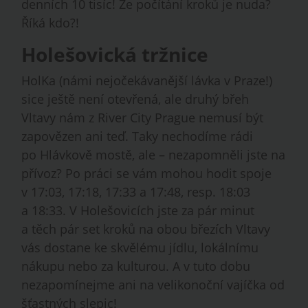
denních 10 tisíc! Že počítání kroků je nuda?
Říká kdo?!
Holešovická tržnice
HolKa (námi nejočekávanější lávka v Praze!)
sice ještě není otevřená, ale druhý břeh
Vltavy nám z River City Prague nemusí být
zapovězen ani teď. Taky nechodíme rádi
po Hlávkově mostě, ale – nezapomněli jste na
přívoz? Po práci se vám mohou hodit spoje
v 17:03, 17:18, 17:33 a 17:48, resp. 18:03
a 18:33. V Holešovicích jste za pár minut
a těch pár set kroků na obou březích Vltavy
vás dostane ke skvělému jídlu, lokálnímu
nákupu nebo za kulturou. A v tuto dobu
nezapomínejme ani na velikonoční vajíčka od
šťastných slepic!