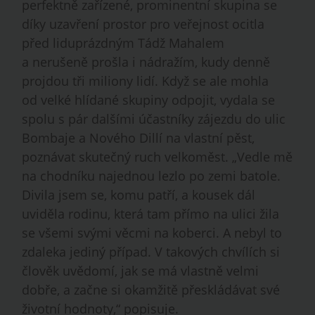
perfektně zařízené, prominentní skupina se
díky uzavření prostor pro veřejnost ocitla
před liduprázdným Tádž Mahalem
a nerušeně prošla i nádražím, kudy denně
projdou tři miliony lidí. Když se ale mohla
od velké hlídané skupiny odpojit, vydala se
spolu s pár dalšími účastníky zájezdu do ulic
Bombaje a Nového Dillí na vlastní pěst,
poznávat skutečný ruch velkoměst. „Vedle mě
na chodníku najednou lezlo po zemi batole.
Divila jsem se, komu patří, a kousek dál
uviděla rodinu, která tam přímo na ulici žila
se všemi svými věcmi na koberci. A nebyl to
zdaleka jediný případ. V takových chvílích si
člověk uvědomí, jak se má vlastně velmi
dobře, a začne si okamžitě přeskládávat své
životní hodnoty,“ popisuje.