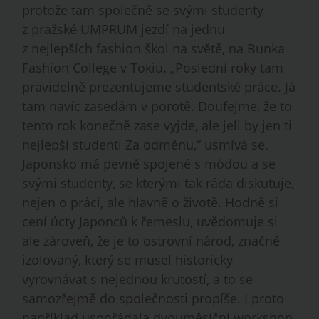
protože tam společně se svými studenty
z pražské UMPRUM jezdí na jednu
z nejlepších fashion škol na světě, na Bunka
Fashion College v Tokiu. „Poslední roky tam
pravidelně prezentujeme studentské práce. Já
tam navíc zasedám v porotě. Doufejme, že to
tento rok konečně zase vyjde, ale jeli by jen ti
nejlepší studenti Za odměnu,“ usmívá se.
Japonsko má pevně spojené s módou a se
svými studenty, se kterými tak ráda diskutuje,
nejen o práci, ale hlavně o životě. Hodně si
cení úcty Japonců k řemeslu, uvědomuje si
ale zároveň, že je to ostrovní národ, značně
izolovaný, který se musel historicky
vyrovnávat s nejednou krutostí, a to se
samozřejmě do společnosti propíše. I proto
například uspořádala dvouměsíční workshop