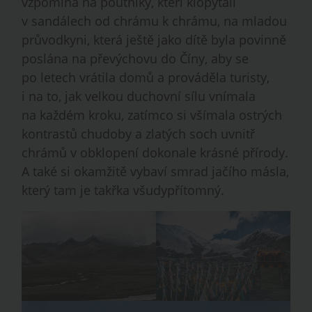
vzpomíná na poutníky, kteří klopýtali
v sandálech od chrámu k chrámu, na mladou
průvodkyni, která ještě jako dítě byla povinně
poslána na převýchovu do Číny, aby se
po letech vrátila domů a prováděla turisty,
i na to, jak velkou duchovní sílu vnímala
na každém kroku, zatímco si všímala ostrých
kontrastů chudoby a zlatých soch uvnitř
chrámů v obklopení dokonale krásné přírody.
A také si okamžitě vybaví smrad jačího másla,
který tam je takřka všudypřítomný.