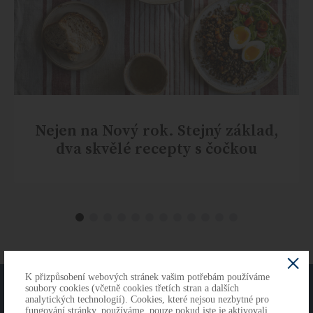
Nejen na Nový rok. Stejný základ,
dva skvělé recepty s čočkou
K přizpůsobení webových stránek vašim potřebám používáme
O NÁS
KONTAKTY
soubory cookies (včetně cookies třetích stran a dalších
analytických technologií). Cookies, které nejsou nezbytné pro
fungování stránky, používáme, pouze pokud jste je aktivovali.