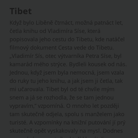
Tibet
Když bylo Liběně čtrnáct, možná patnáct let,
četla knihu od Vladimíra Síse, která
popisovala jeho cestu do Tibetu, kde natáčel
filmový dokument Cesta vede do Tibetu.
„Vladimír Sís, otec výtvarníka Petra Síse, byl
kamarád mého strýce. Bydleli kousek od nás.
Jednou, když jsem byla nemocná, jsem vzala
do ruky tu jeho knihu, a jak jsem ji četla, tak
mi učarovala. Tibet byl od té chvíle mým
snem a já se rozhodla, že se tam jednou
vypravím,“ vzpomíná. O mnoho let později
tam skutečně odjela, spolu s manželem jako
turisté. A vzpomínky na knižní putování jí prý
skutečně opět vyskakovaly na mysl. Dodnes