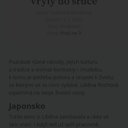
vryly do srdce
Autor: Gabriela Marešová
Datum: 3. 1. 2023
Foto: Unsplash
Zdroj:
Proč ne ?!
Poznávat různé národy, jejich kulturu
a tradice a vnímat kontrasty i chudobu,
k tomu je potřeba pokora a respekt k životu,
se kterými se za nimi vydává. Liběna Rochová
vzpomíná na svoje životní cesty.
Japonsko
Tuhle zemi si Liběna zamilovala a ráda se
tam vrací. I když teď už spíš pracovně,