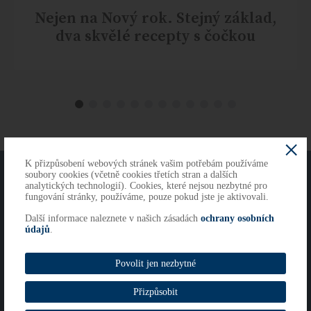
Nejen na Nový rok. Stejný základ,
dva skvělé recepty s čočkou
K přizpůsobení webových stránek vašim potřebám používáme
O NÁS
KONTAKTY
soubory cookies (včetně cookies třetích stran a dalších
analytických technologií). Cookies, které nejsou nezbytné pro
fungování stránky, používáme, pouze pokud jste je aktivovali.
Další informace naleznete v našich zásadách
ochrany osobních
Copyright 2026
údajů
.
Cookies
Imprint
Povolit jen nezbytné
Whistleblowing
Přizpůsobit