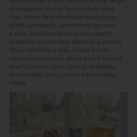
letních drinků. Z toho dva jsou kávové. Milým
překvapením pro nás byl osvěžující drink
Yuzu Strom, které obsahoval kousky yuzu,
plátek pomeranče, samozřejmě espresso
a sodu. Pořádnou dávku kofeinu doplní
Grapefruit Sunset, který obsahuje grepovou
šťávu, cold brew a sodu. Pokud zrovna
nemáte chuť na kávu, zkuste krásně barevný
Peach Coconut Cloud, které je na základu
broskvového džusu, matchi a kokosového
mléka.