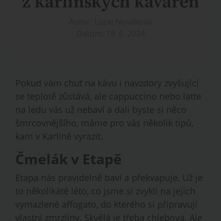
z karlínských kaváren
Autor: Lucie Nováková
Datum: 18. 6. 2024
Pokud vám chuť na kávu i navzdory zvyšující
se teplotě zůstává, ale cappuccino nebo latte
na ledu vás už nebaví a dali byste si něco
šmrcovnějšího, máme pro vás několik tipů,
kam v Karlíně vyrazit.
Čmelák v Etapě
Etapa nás pravidelně baví a překvapuje. Už je
to několikáté léto, co jsme si zvykli na jejich
vymazlené affogato, do kterého si připravují
vlastní zmrzliny. Skvělá je třeba chlebová. Ale