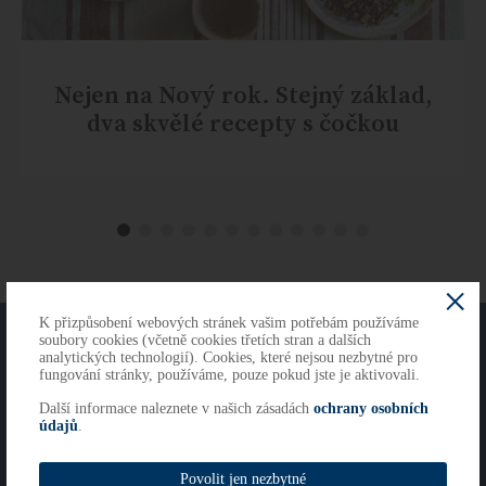
Nejen na Nový rok. Stejný základ,
dva skvělé recepty s čočkou
K přizpůsobení webových stránek vašim potřebám používáme
O NÁS
KONTAKTY
soubory cookies (včetně cookies třetích stran a dalších
analytických technologií). Cookies, které nejsou nezbytné pro
fungování stránky, používáme, pouze pokud jste je aktivovali.
Další informace naleznete v našich zásadách
ochrany osobních
Copyright 2026
údajů
.
Cookies
Imprint
Povolit jen nezbytné