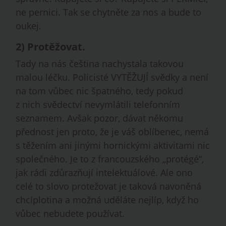
ne pernici. Tak se chytněte za nos a bude to
oukej.
2)
Protěžovat
.
Tady na nás čeština nachystala takovou
malou léčku. Policisté VYTĚŽUJÍ svědky a není
na tom vůbec nic špatného, tedy pokud
z nich svědectví nevymlátili telefonním
seznamem. Avšak pozor, dávat někomu
přednost jen proto, že je váš oblíbenec, nemá
s těžením ani jinými hornickými aktivitami nic
společného. Je to z francouzského „protégé“,
jak rádi zdůrazňují intelektuálové. Ale ono
celé to slovo protežovat je taková navoněná
chcíplotina a možná uděláte nejlíp, když ho
vůbec nebudete používat.