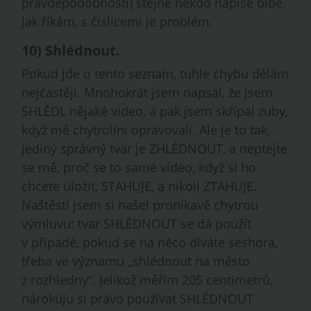
pravděpodobností) stejně někdo napíše blbě.
Jak říkám, s číslicemi je problém.
10)
Shlédnout
.
Pokud jde o tento seznam, tuhle chybu dělám
nejčastěji. Mnohokrát jsem napsal, že jsem
SHLÉDL nějaké video, a pak jsem skřípal zuby,
když mě chytrolíni opravovali. Ale je to tak,
jediný správný tvar je ZHLÉDNOUT, a neptejte
se mě, proč se to samé video, když si ho
chcete uložit, STAHUJE, a nikoli ZTAHUJE.
Naštěstí jsem si našel pronikavě chytrou
výmluvu: tvar SHLÉDNOUT se dá použít
v případě, pokud se na něco díváte seshora,
třeba ve významu „shlédnout na město
z rozhledny“. Jelikož měřím 205 centimetrů,
nárokuju si právo používat SHLÉDNOUT