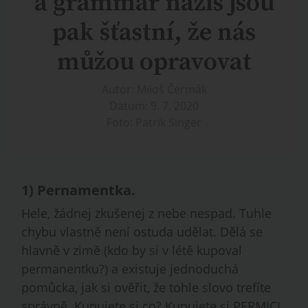
a grammar nazis jsou
pak šťastní, že nás
můžou opravovat
Autor: Miloš Čermák
Datum: 9. 7. 2020
Foto: Patrik Singer
1)
Pernamentka
.
Hele, žádnej zkušenej z nebe nespad. Tuhle
chybu vlastně není ostuda udělat. Dělá se
hlavně v zimě (kdo by si v létě kupoval
permanentku?) a existuje jednoduchá
pomůcka, jak si ověřit, že tohle slovo trefíte
správně. Kupujete si co? Kupujete si PERMICI,