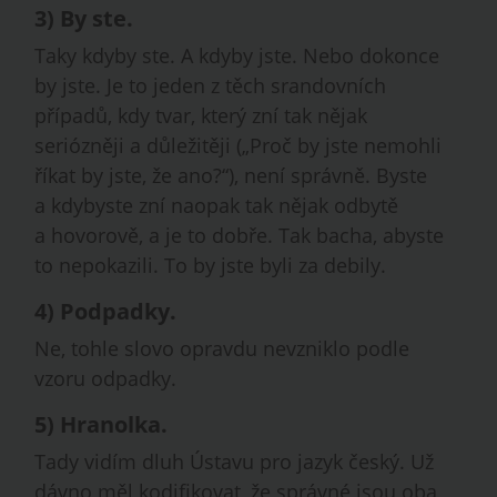
3)
By ste
.
Taky kdyby ste. A kdyby jste. Nebo dokonce
by jste. Je to jeden z těch srandovních
případů, kdy tvar, který zní tak nějak
seriózněji a důležitěji („Proč by jste nemohli
říkat by jste, že ano?“), není správně. Byste
a kdybyste zní naopak tak nějak odbytě
a hovorově, a je to dobře. Tak bacha, abyste
to nepokazili. To by jste byli za debily.
4)
Podpadky
.
Ne, tohle slovo opravdu nevzniklo podle
vzoru odpadky.
5)
Hranolka
.
Tady vidím dluh Ústavu pro jazyk český. Už
dávno měl kodifikovat, že správné jsou oba