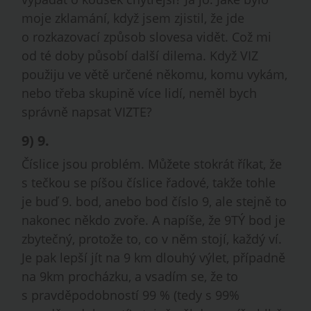
moje zklamání, když jsem zjistil, že jde
o rozkazovací způsob slovesa vidět. Což mi
od té doby působí další dilema. Když VIZ
použiju ve větě určené někomu, komu vykám,
nebo třeba skupině více lidí, neměl bych
správně napsat VIZTE?
9)
9
.
Číslice jsou problém. Můžete stokrát říkat, že
s tečkou se píšou číslice řadové, takže tohle
je buď 9. bod, anebo bod číslo 9, ale stejně to
nakonec někdo zvoře. A napíše, že 9TÝ bod je
zbytečný, protože to, co v něm stojí, každý ví.
Je pak lepší jít na 9 km dlouhý výlet, případně
na 9km procházku, a vsadím se, že to
s pravděpodobností 99 % (tedy s 99%