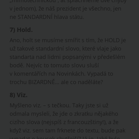
„mimotechnickou“, ať spláchneme dvě chyby
v jednom), že náš prezident je všechno, jen
ne STANDARDNÍ hlava státu.
7)
Hold
.
Ano, holt se musíme smířit s tím, že HOLD je
už takové standardní slovo, které vlaje jako
standarta nad lidmi popsanými v předešlém
bodě. Nejvíc to tomuto slovu sluší
v komentářích na Novinkách. Vypadá to
trochu BIZARDNĚ… ale co naděláte?
8)
Viz
.
Myšleno viz. – s tečkou. Taky jste si už
odmala mysleli, že jde o zkratku nějakého
cizího slova (nejspíš z francouzštiny!), a že
když viz. sem tam frknete do textu, bude pak
vypadat o kousek chytřejší? Já jo. Jaké bylo