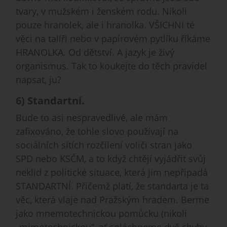
tvary, v mužském i ženském rodu. Nikoli
pouze hranolek, ale i hranolka. VŠICHNI té
věci na talíři nebo v papírovém pytlíku říkáme
HRANOLKA. Od dětství. A jazyk je živý
organismus. Tak to koukejte do těch pravidel
napsat, ju?
6)
Standartní
.
Bude to asi nespravedlivé, ale mám
zafixováno, že tohle slovo používají na
sociálních sítích rozčílení voliči stran jako
SPD nebo KSČM, a to když chtějí vyjádřit svůj
neklid z politické situace, která jim nepřipadá
STANDARTNÍ. Přičemž platí, že standarta je ta
věc, která vlaje nad Pražským hradem. Berme
jako mnemotechnickou pomůcku (nikoli