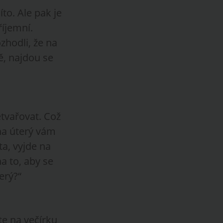
to. Ale pak je
říjemní.
zhodli, že na
ě, najdou se
etvařovat. Což
 na úterý vám
ta, vyjde na
a to, aby se
erý?“
te na večírku