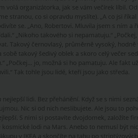
 volá organizátorka, jak se vám večírek líbil. Od
me stranou, co si opravdu myslíte). „A co jsi říkal
ivíte se. „Ano, Robertovi. Mluvila jsem s ním a řík
dali.“ „Nikoho takového si nepamatuju.“ „Počkej,
t. Takový černovlasý, průměrně vysoký, hodně ti
 sobě takový šedivý oblek a skoro celý večer sed
.“ „Počkej… jo, možná si ho pamatuju. Ale fakt už
li.“ Tak tohle jsou lidé, kteří jsou jako středa.
u nejlepší lidi. Bez přehánění. Když se s nimi sezn
ujmou. Nic si od nich neslibujete. Ale jsou to poh
ejlepší. S nimi si postavíte dvojdomek, založíte f
né kosmické lodi na Mars. Anebo to nemusí být nic
nákupu v IKEA a skončíte na tahu po striptýzových