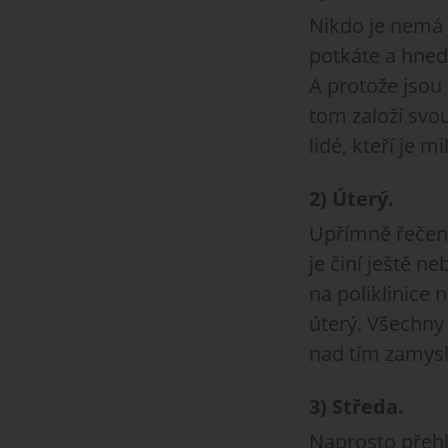
Nikdo je nemá r
potkáte a hned 
A protože jsou 
tom založí svou
lidé, kteří je m
2)
Úterý
.
Upřímně řečeno 
je činí ještě n
na poliklinice 
úterý. Všechny 
nad tím zamysle
3)
Středa
.
Naprosto přehlé