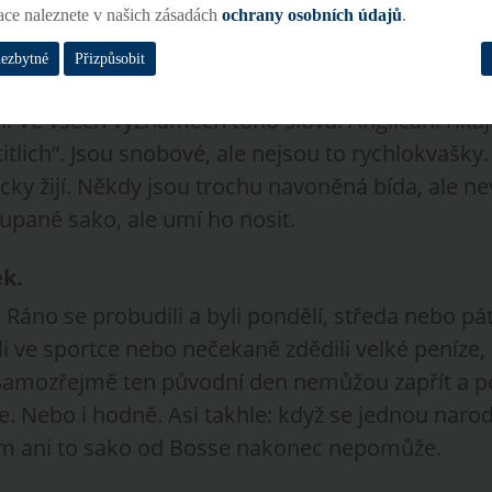
ace naleznete v našich zásadách
ochrany osobních údajů
.
se vážit.
nezbytné
Přizpůsobit
di. Ve všech významech toho slova. Angličani říkaj
tlich“. Jsou snobové, ale nejsou to rychlokvašky.
cky žijí. Někdy jsou trochu navoněná bída, ale nev
pané sako, ale umí ho nosit.
ek
.
t? Ráno se probudili a byli pondělí, středa nebo pá
ráli ve sportce nebo nečekaně zdědili velké peníze, 
 Samozřejmě ten původní den nemůžou zapřít a po
. Nebo i hodně. Asi takhle: když se jednou narod
ám ani to sako od Bosse nakonec nepomůže.