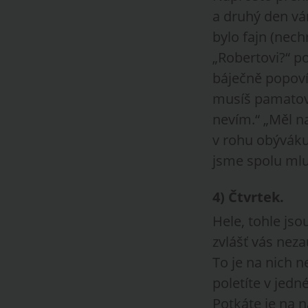
a druhý den vám
bylo fajn (nech
„Robertovi?“ pod
báječně popoví
musíš pamatova
nevím.“ „Měl na
v rohu obýváku
jsme spolu mluvi
4)
Čtvrtek
.
Hele, tohle jso
zvlášť vás neza
To je na nich n
poletíte v jed
Potkáte je na 