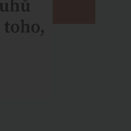
ruhů
 toho,