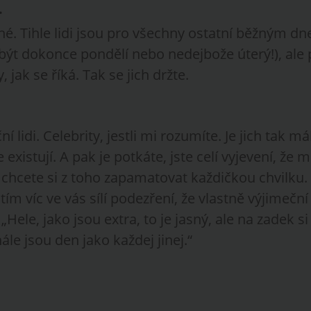
.
hé. Tihle lidi jsou pro všechny ostatní běžným d
být dokonce pondělí nebo nedejbože úterý!), ale 
 jak se říká. Tak se jich držte.
í lidi. Celebrity, jestli mi rozumíte. Je jich tak má
existují. A pak je potkáte, jste celí vyjevení, že 
 chcete si z toho zapamatovat každičkou chvilku. 
tím víc ve vás sílí podezření, že vlastně výjimeční 
„Hele, jako jsou extra, to je jasný, ale na zadek si
ále jsou den jako každej jinej.“