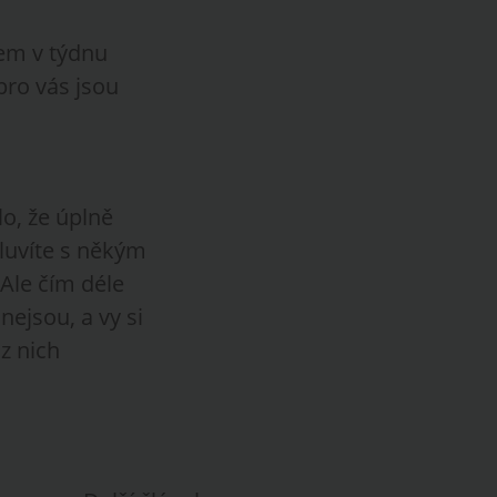
nem v týdnu
pro vás jsou
lo, že úplně
mluvíte s někým
Ale čím déle
nejsou, a vy si
 z nich