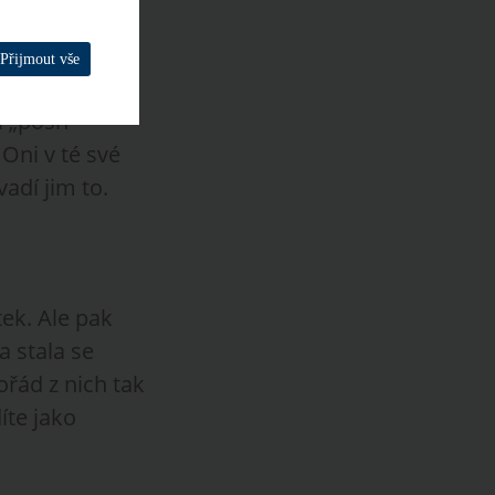
Přijmout vše
í „posh“
 Oni v té své
adí jim to.
tek. Ale pak
a stala se
řád z nich tak
íte jako