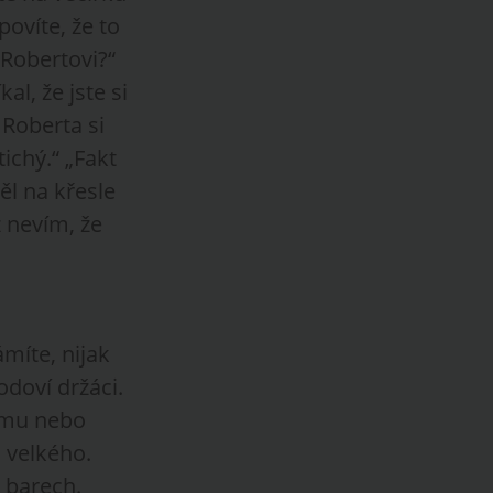
povíte, že to
 Robertovi?“
al, že jste si
 Roberta si
chý.“ „Fakt
ěl na křesle
 nevím, že
ámíte, nijak
odoví držáci.
irmu nebo
 velkého.
 barech.