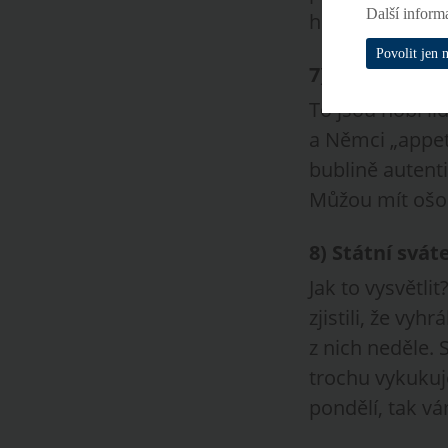
Další inform
hned budete za
Povolit jen 
7)
Neděle
.
To jsou nóbl li
a Němci „appeti
bublině autenti
Můžou mít ošou
8)
Státní svát
Jak to vysvětli
zjistili, že vyh
z nich neděle.
trochu vykukuje
pondělí, tak v