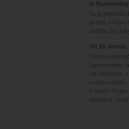
9)
Narozeniny
To je jednoduc
(a ano, můžou 
neděle. Dycinky,
10)
29. února
.
To jsou výjimečn
zapomenete, že 
tak vzácným, a
s nimi mluvíte, 
v duchu říkáte: 
nesednu. Ve fin