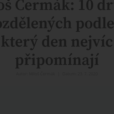
oš Čermák: 10 d
rozdělených podle
který den nejvíc
připomínají
Autor: Miloš Čermák
Datum: 23. 7. 2020