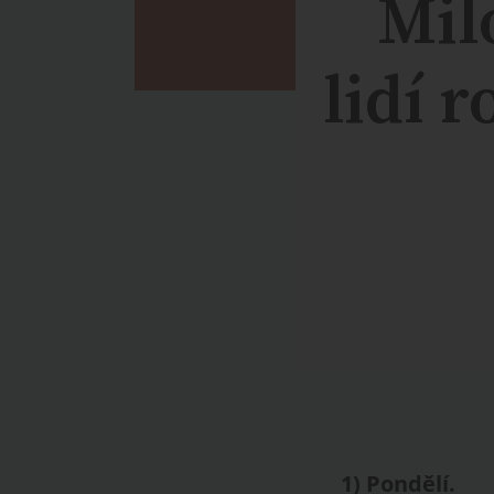
Mil
lidí 
1)
Pondělí
.