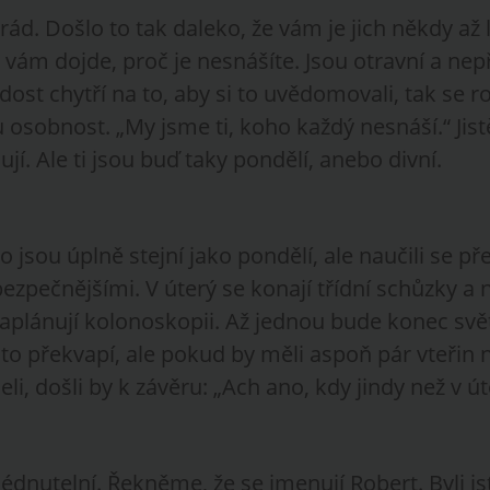
ád. Došlo to tak daleko, že vám je jich někdy až lí
vám dojde, proč je nesnášíte. Jsou otravní a nep
dost chytří na to, aby si to uvědomovali, tak se ro
 osobnost. „My jsme ti, koho každý nesnáší.“ Jist
ilují. Ale ti jsou buď taky pondělí, anebo divní.
jsou úplně stejní jako pondělí, ale naučili se př
ebezpečnějšími. V úterý se konají třídní schůzky a
naplánují kolonoskopii. Až jednou bude konec svě
to překvapí, ale pokud by měli aspoň pár vteřin n
li, došli by k závěru: „Ach ano, kdy jindy než v út
dnutelní. Řekněme, že se jmenují Robert. Byli js