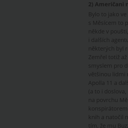
2)
Američani n
Bylo to jako ve
s Měsícem to pr
někde v poušti,
i dalších agent
některých byl 
Zemřel totiž až
smyslem pro det
většinou lidmi
Apolla 11 a da
(a to i doslova
na povrchu Měs
konspirátorem f
knih a natočil
tím, že mu Buz