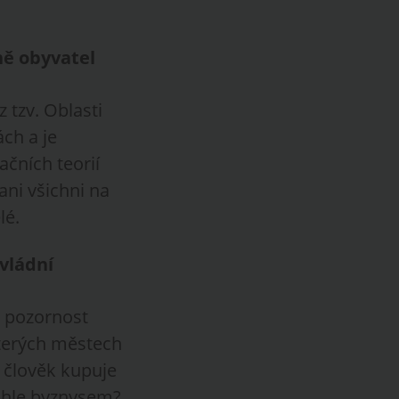
ně obyvatel
 tzv. Oblasti
ch a je
ačních teorií
ani všichni na
lé.
vládní
o pozornost
kterých městech
t člověk kupuje
ímhle byznysem?