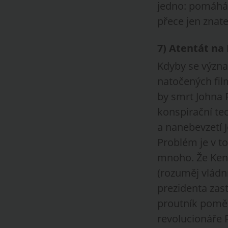
jedno: pomáhá o
přece jen znate
7
)
Atentát na
Kdyby se význa
natočených fil
by smrt Johna 
konspirační teo
a nanebevzetí J
Problém je v to
mnoho. Že Kenn
(rozuměj vládní
prezidenta zast
proutník poměr
revolucionáře 