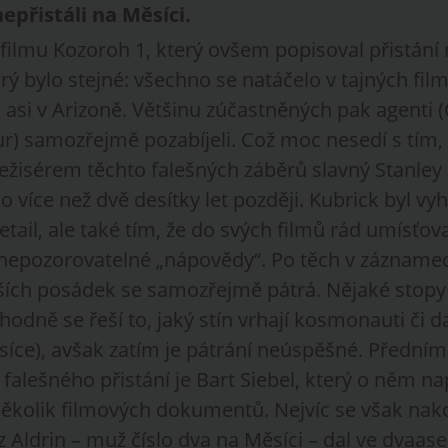
epřistáli na Měsíci
.
 filmu Kozoroh 1, který ovšem popisoval přistání
ý bylo stejné: všechno se natáčelo v tajných fil
 asi v Arizoně. Většinu zúčastněných pak agenti (
ur) samozřejmě pozabíjeli. Což moc nesedí s tím,
režisérem těchto falešných záběrů slavný Stanley 
 o více než dvě desítky let později. Kubrick byl v
ail, ale také tím, že do svých filmů rád umísťov
 nepozorovatelné „nápovědy“. Po těch v záznamec
lších posádek se samozřejmě pátrá. Nějaké stopy 
, hodně se řeší to, jaký stín vrhají kosmonauti či 
íce), avšak zatím je pátrání neúspěšné. Předním
alešného přistání je Bart Siebel, který o něm na
 několik filmových dokumentů. Nejvíc se však nak
z Aldrin – muž číslo dva na Měsíci – dal ve dvaa