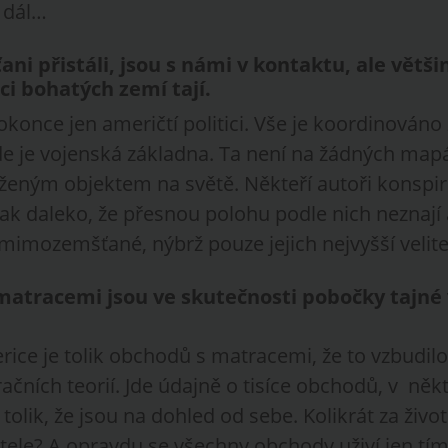
 dál…
i přistáli, jsou s námi v kontaktu, ale větši
ci bohatých zemí tají.
nce jen američtí politici. Vše je koordinováno z
kde je vojenská základna. Ta není na žádných mapá
eženým objektem na světě. Někteří autoři konspir
ak daleko, že přesnou polohu podle nich neznají 
mimozemšťané, nýbrž pouze jejich nejvyšší velite
atracemi jsou ve skutečnosti pobočky tajné 
ice je tolik obchodů s matracemi, že to vzbudil
čních teorií. Jde údajně o tisíce obchodů, v ně
 tolik, že jsou na dohled od sebe. Kolikrát za živo
tele? A opravdu se všechny obchody uživí jen t