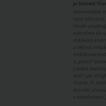
je Donald Tr
Momentálně asi 
nové příznivce
člověk používa
namočeni do sp
získávání krve
a věčnou mlad
rozklíčovat kód
a „pasta“ mladé
z jedné washing
ano?! Jak už b
Trump. Ti, kteří
dva cíle: znovu
v náboženství. 