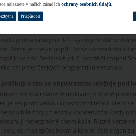
ace naleznete v našich zásadách
ochrany osobních údajů
.
89 vymysleli v Prognostickém ústavu.
nezbytné
Přizpůsobit
klady dohody o rozdělení moci a privatizovaného
v devadesátých letech. Ústavem založeným a ří
du prošla řada politiků i vysokých státních úředn
bne. Přece jen nelze popřít, že se zároveň stala řa
, například pád Berlínské zdi či pozdější rozpad S
leko asi prsty českých prognostiků nesahaly.
 práškují a tím se obyvatelstvo udržuje pod k
mtrails vznikla relativně nedávno, v druhé polovi
. Je asi první velkou konspirační teorií, která se 
nejsou bílé čáry za letadly kondenzační (tedy tv
obsahují nebezpečné chemikálie. Různé verze se l
 jsou, co mají způsobovat a kdo to celé organizuje.