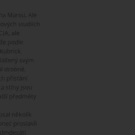
 na Marsu. Ale
mových studiích
CIA, ale
 že podle
Kubrick.
yhlášený svým
al drobné,
h přistání
a stíny jsou
další předměty
psal několik
onec proslavil
sedmdesáti