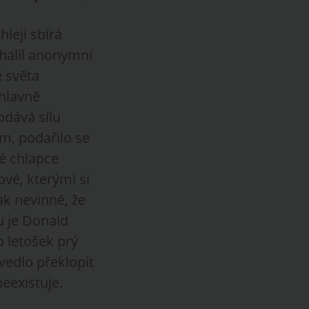
leji sbírá
dhalil anonymní
é světa
 hlavně
odává sílu
m, podařilo se
dé chlapce
ové, kterými si
ak nevinné, že
u je Donald
ro letošek prý
vedlo překlopit
neexistuje.