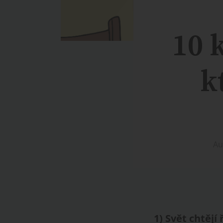
10 
k
Au
1
)
Svět chtějí 