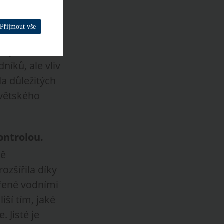
Přijmout vše
 majetku, ke
zeným Valtrem
íků, ale vliv
da důležitých
ovětského
ontrolou.
ně
rozšířila díky
ořené vodními
iší tím, jaké
 Jisté je