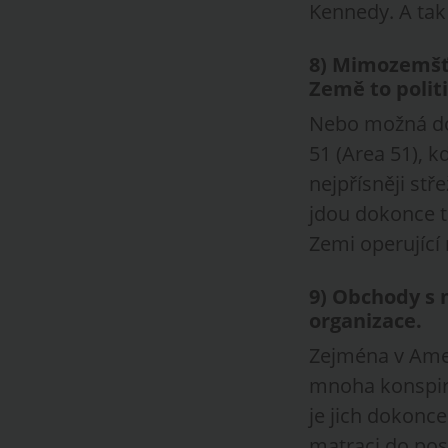
Kennedy. A tak
8)
Mimozemšťan
Země to politi
Nebo možná doko
51 (Area 51), 
nejpřísněji stř
jdou dokonce t
Zemi operující 
9)
Obchody s m
organizace.
Zejména v Amer
mnoha konspira
je jich dokonce
matraci do pos