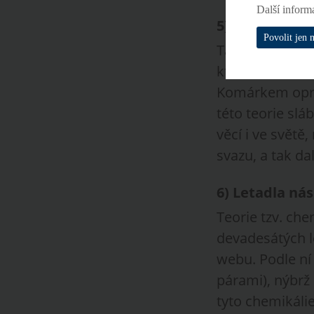
Další inform
5)
Listopad 19
Povolit jen 
Tam vznikly zá
kterému došlo 
Komárkem oprav
této teorie slá
věcí i ve světě
svazu, a tak da
6)
Letadla nás
Teorie tzv. che
devadesátých let
webu. Podle ní 
párami), nýbrž 
tyto chemikálie