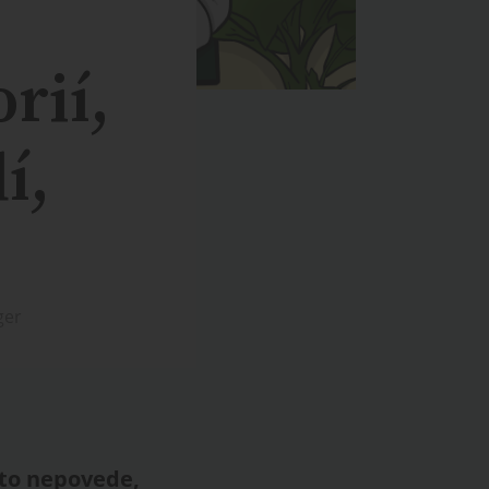
rií,
í,
ger
m to nepovede,