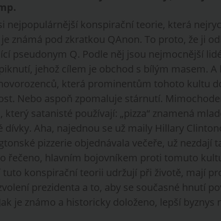
ump.
nejpopulárnější konspirační teorie, která nejrych
, je známá pod zkratkou QAnon. To proto, že ji o
jící pseudonym Q. Podle něj jsou nejmocnější lid
iknutí, jehož cílem je obchod s bílým masem. A
 novorozenců, která prominentům tohoto kultu d
ost. Nebo aspoň zpomaluje stárnutí. Mimochode
, který satanisté používají: „pizza“ znamená mla
 dívky. Aha, najednou se už maily Hillary Clinton
tonské pizzerie objednávala večeře, už nezdají t
ylo řečeno, hlavním bojovníkem proti tomuto kult
 tuto konspirační teorii udržují při životě, mají p
zvolení prezidenta a to, aby se současné hnutí po
Jak je známo a historicky doloženo, lepší byznys 