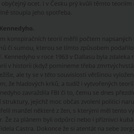
byčejný ocet. I v Česku prý kvůli těmto teoriím 
lně stoupla jeho spotřeba.
 Kennedyho.
m konspiračních teorií měřil počtem napsaných 
mů či sumou, kterou se tímto způsobem podařilo 
F. Kennedyho v roce 1963 v Dallasu byla zdaleka 
rií v historii (když pomineme třeba zmrtvýchvstá
ežíše, ale ty se v této souvislosti většinou vylože
m, že hladových krků, a tudíž i vytvořených teorií j
edyho zavraždila FBI či to, čemu se dnes přezdí
 struktury, jejichž moc občas zvolení politici naru
řelil manžel některé z žen, s kterými měl tento v
. Že za plánem byli odpůrci nebo i příznivci kub
Fidela Castra. Dokonce že si atentát na sebe zor