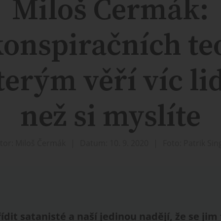
Miloš Čermák:
konspiračních teo
terým věří víc lid
než si myslíte
tor: Miloš Čermák
Datum: 10. 9. 2020
Foto: Patrik Sin
řídit satanisté a naší jedinou nadějí, že se ji