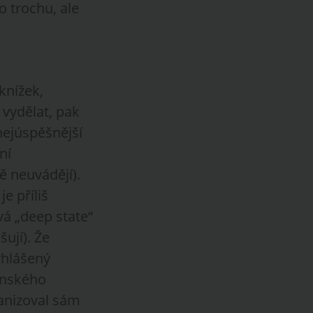
o trochu, ale
knížek,
vydělat, pak
nejúspěšnější
ní
ně neuvádějí).
e příliš
vá „deep state“
šují). Že
yhlášený
ánského
ganizoval sám