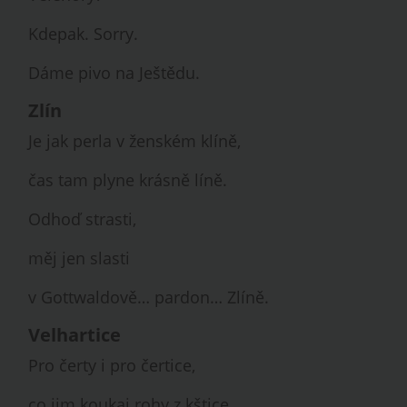
Kdepak. Sorry.
Dáme pivo na Ještědu.
Zlín
Je jak perla v ženském klíně,
čas tam plyne krásně líně.
Odhoď strasti,
měj jen slasti
v Gottwaldově… pardon… Zlíně.
Velhartice
Pro čerty i pro čertice,
co jim koukaj rohy z kštice.