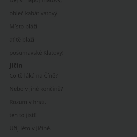
Dej si nápoj mátový,
obleč kabát vatový.
Místo pláží
ať tě blaží
pošumavské Klatovy!
Jičín
Co tě láká na Číně?
Nebo v jiné končině?
Rozum v hrsti,
ten to jistí!
Užij léto v Jičíně.