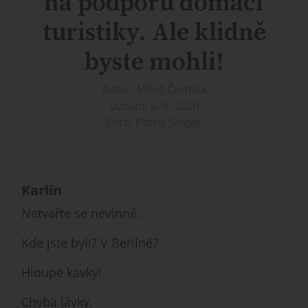
na podporu domácí
turistiky. Ale klidně
byste mohli!
Autor: Miloš Čermák
Datum: 6. 8. 2020
Foto: Patrik Singer
Karlín
Netvařte se nevinně.
Kde jste byli? V Berlíně?
Hloupé kavky!
Chyba lávky.