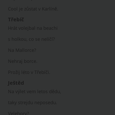
Cool je zůstat v Karlíně.
Třebíč
Hrát volejbal na beachi
s holkou, co se nelíčí?
Na Mallorce?
Nehraj borce.
Prožij léto v Třebíči.
Ještěd
Na výlet vem letos dědu,
taky strejdu neposedu.
Velehory?