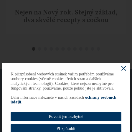
Nejen na Nový rok. Stejný základ,
dva skvělé recepty s čočkou
K přizpůsobení webových stránek vašim potřebám používáme
O NÁS
KONTAKTY
soubory cookies (včetně cookies třetích stran a dalších
analytických technologií). Cookies, které nejsou nezbytné pro
fungování stránky, používáme, pouze pokud jste je aktivovali.
Další informace naleznete v našich zásadách
ochrany osobních
Copyright 2026
údajů
.
Cookies
Imprint
Povolit jen nezbytné
Whistleblowing
Přizpůsobit