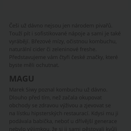
Češi už dávno nejsou jen národem pivařů.
Touží pít i sofistikované nápoje a sami je také
vyrábějí. Březové mízy, očistnou kombuchu,
naturální cider či zeleninové freshe.
Představujeme vám čtyři české značky, které
byste měli ochutnat.
MAGU
Marek Siwy poznal kombuchu už dávno.
Dlouho před tím, než začala okupovat
obchody se zdravou výživou a zjevovat se
na lístku hipsterských restaurací. Kdysi mu ji
podávala babička, neboť u dřívější generace
nebylo výjimkou, že si ji sami pěstovali kvůli