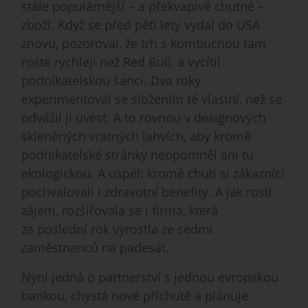
stále populárnější – a překvapivě chutné –
zboží. Když se před pěti lety vydal do USA
znovu, pozoroval, že trh s kombuchou tam
roste rychleji než Red Bull, a vycítil
podnikatelskou šanci. Dva roky
experimentoval se složením té vlastní, než se
odvážil ji uvést. A to rovnou v designových
skleněných vratných lahvích, aby kromě
podnikatelské stránky neopomněl ani tu
ekologickou. A uspěl: kromě chuti si zákazníci
pochvalovali i zdravotní benefity. A jak rostl
zájem, rozšiřovala se i firma, která
za poslední rok vyrostla ze sedmi
zaměstnanců na padesát.
Nyní jedná o partnerství s jednou evropskou
bankou, chystá nové příchutě a plánuje