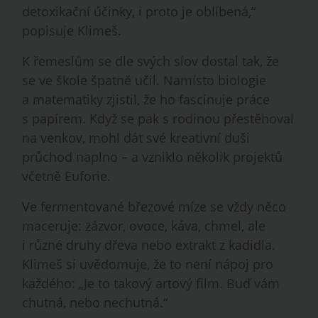
detoxikační účinky, i proto je oblíbená,“
popisuje Klimeš.
K řemeslům se dle svých slov dostal tak, že
se ve škole špatně učil. Namísto biologie
a matematiky zjistil, že ho fascinuje práce
s papírem. Když se pak s rodinou přestěhoval
na venkov, mohl dát své kreativní duši
průchod naplno – a vzniklo několik projektů
včetně Euforie.
Ve fermentované březové míze se vždy něco
maceruje: zázvor, ovoce, káva, chmel, ale
i různé druhy dřeva nebo extrakt z kadidla.
Klimeš si uvědomuje, že to není nápoj pro
každého: „Je to takový artový film. Buď vám
chutná, nebo nechutná.“