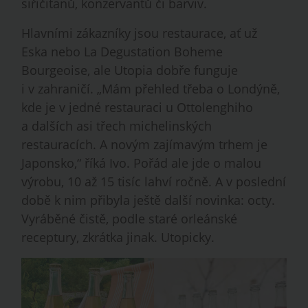
siřičitanů, konzervantů či barviv.
Hlavními zákazníky jsou restaurace, ať už
Eska nebo La Degustation Boheme
Bourgeoise, ale Utopia dobře funguje
i v zahraničí. „Mám přehled třeba o Londýně,
kde je v jedné restauraci u Ottolenghiho
a dalších asi třech michelinských
restauracích. A novým zajímavým trhem je
Japonsko,“ říká Ivo. Pořád ale jde o malou
výrobu, 10 až 15 tisíc lahví ročně. A v poslední
době k nim přibyla ještě další novinka: octy.
Vyráběné čistě, podle staré orleánské
receptury, zkrátka jinak. Utopicky.