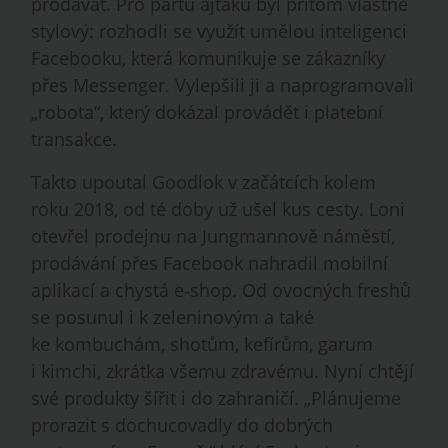
prodávat. Pro partu ajťáků byl přitom vlastně
stylový: rozhodli se využít umělou inteligenci
Facebooku, která komunikuje se zákazníky
přes Messenger. Vylepšili ji a naprogramovali
„robota“, který dokázal provádět i platební
transakce.
Takto upoutal Goodlok v začátcích kolem
roku 2018, od té doby už ušel kus cesty. Loni
otevřel prodejnu na Jungmannově náměstí,
prodávání přes Facebook nahradil mobilní
aplikací a chystá e‑shop. Od ovocných freshů
se posunul i k zeleninovým a také
ke kombuchám, shotům, kefírům, garum
i kimchi, zkrátka všemu zdravému. Nyní chtějí
své produkty šířit i do zahraničí. „Plánujeme
prorazit s dochucovadly do dobrých