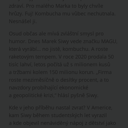
zdraví. Pro malého Marka to byly chvíle
hrůzy. Fuj! Kombucha mu vůbec nechutnala.
Nesnášel ji.
Osud občas ale mívá zvláštní smysl pro
humor. Dnes Marek Siwy vede značku MAGU,
která vyrábí… no jistě, kombuchu. A roste
raketovým tempem. V roce 2020 prodala 50
tisíc lahví, letos počítá už s milionem kusů
a tržbami kolem 150 milionu korun. „Firma
roste meziměsíčně o desítky procent, a to
navzdory probíhající ekonomické
a geopolitické krizi,“ hlásí pyšně Siwy.
Kde v jeho příběhu nastal zvrat? V Americe,
kam Siwy během studentských let vyrazil
a kde objevil nenáviděný nápoj z dětství jako