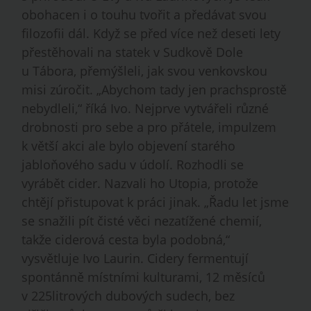
obohacen i o touhu tvořit a předávat svou
filozofii dál. Když se před více než deseti lety
přestěhovali na statek v Sudkově Dole
u Tábora, přemýšleli, jak svou venkovskou
misi zúročit. „Abychom tady jen prachsprostě
nebydleli,“ říká Ivo. Nejprve vytvářeli různé
drobnosti pro sebe a pro přátele, impulzem
k větší akci ale bylo objevení starého
jabloňového sadu v údolí. Rozhodli se
vyrábět cider. Nazvali ho Utopia, protože
chtějí přistupovat k práci jinak. „Řadu let jsme
se snažili pít čisté věci nezatížené chemií,
takže ciderová cesta byla podobná,“
vysvětluje Ivo Laurin. Cidery fermentují
spontánně místními kulturami, 12 měsíců
v 225litrových dubových sudech, bez