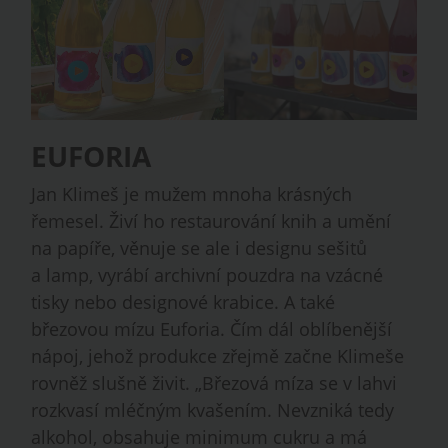
EUFORIA
Jan Klimeš je mužem mnoha krásných
řemesel. Živí ho restaurování knih a umění
na papíře, věnuje se ale i designu sešitů
a lamp, vyrábí archivní pouzdra na vzácné
tisky nebo designové krabice. A také
březovou mízu Euforia. Čím dál oblíbenější
nápoj, jehož produkce zřejmě začne Klimeše
rovněž slušně živit. „Březová míza se v lahvi
rozkvasí mléčným kvašením. Nevzniká tedy
alkohol, obsahuje minimum cukru a má