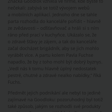
Značka Goodlok vznikla ve firmě, kde byste to
nečekali: zabývá se totiž vývojem webů
a mobilních aplikací. Jednoho dne se tahle
parta rozhodla do kanceláře pořídit – hlavně
ze zvědavosti – odšťavňovač a hráli si s ním
ráno před prací v kuchyňce. Ukázalo se, že
o zdravé šťávy je zájem, a tak do kanceláře
začal docházet brigádník, aby se jich mohlo
vyrábět více. A partu kolem Pavla Fuchse
napadlo, že by z toho mohl být dobrý byznys.
„Vedl nás k tomu hlavně úplný nedostatek
pestré, chutné a zdravé nealko nabídky,“ říká
Fuchs.
Předmět jejich podnikání ale nebyl to jediné
zajímavé na Goodloku: pozoruhodný byl totiž
také způsob, jakým se rozhodli své produkty