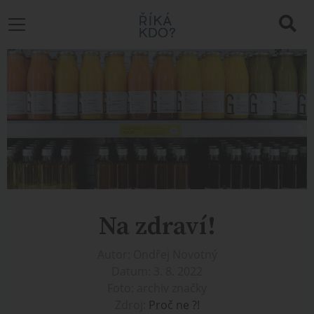
Na zdraví!
Autor: Ondřej Novotný
Datum: 3. 8. 2022
Foto: archiv značky
Zdroj:
Proč ne ?!