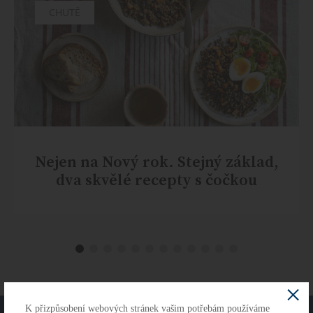
CHUTĚ
Nejen na Nový rok. Stejný základ,
dva skvělé recepty s čočkou
K přizpůsobení webových stránek vašim potřebám používáme