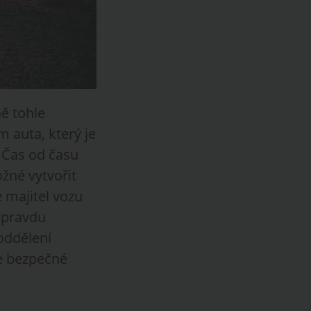
ně tohle
 auta, který je
 Čas od času
ožné vytvořit
e majitel vozu
 opravdu
oddělení
je bezpečné