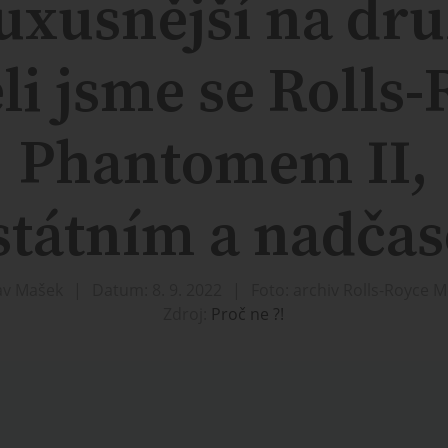
uxusnější na dr
li jsme se Rolls
Phantomem II,
státním a nadča
lav Mašek
Datum: 8. 9. 2022
Foto: archiv Rolls-Royce 
Zdroj:
Proč ne ?!