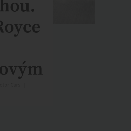
uhou.
-Royce
sovým
Motor Cars