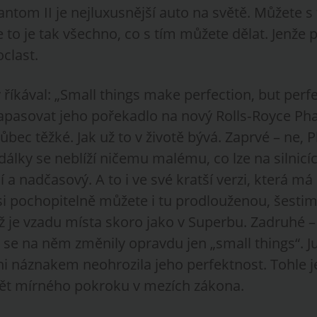
ntom II je nejluxusnější auto na světě. Můžete s
e to je tak všechno, co s tím můžete dělat. Jenže p
clast.
 říkával: „Small things make perfection, but perfe
Napasovat jeho pořekadlo na nový Rolls‑Royce Ph
ůbec těžké. Jak už to v životě bývá. Zaprvé – ne,
dálky se neblíží ničemu malému, co lze na silnicíc
í a nadčasový. A to i ve své kratší verzi, která má
 si pochopitelně můžete i tu prodlouženou, šesti
ž je vzadu místa skoro jako v Superbu. Zadruhé –
 se na něm změnily opravdu jen „small things“. Just
ni náznakem neohrozila jeho perfektnost. Tohle j
vět mírného pokroku v mezích zákona.