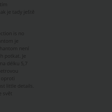
 tím
ak je tady ještě
ction is no
antom je
 Phantom není
h potkat. Je
 na délku 5,7
metrovou
 oproti
 little details.
e svět