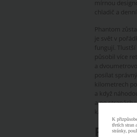
mírnou designo
chladič a denní
Phantom zůstal
je svět v pořád
fungují. Tlustš
působil více r
a dvoumetrovo
posílat správn
kilometrech po
a když náhodou 
a po stranách 
kamery vykreslu
K přizpůsob
třetích stran
Rolls‑
stránky, pou