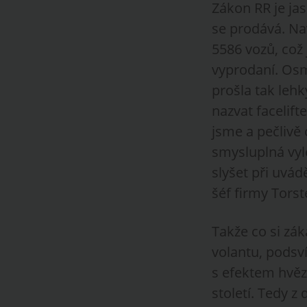
Zákon RR je ja
se prodává. Na
5586 vozů, což j
vyprodaní. Osm
prošla tak leh
nazvat facelifte
jsme a pečlivě 
smysluplná vyle
slyšet při uvád
šéf firmy Tors
Takže co si zá
volantu, podsv
s efektem hvězd
století. Tedy z