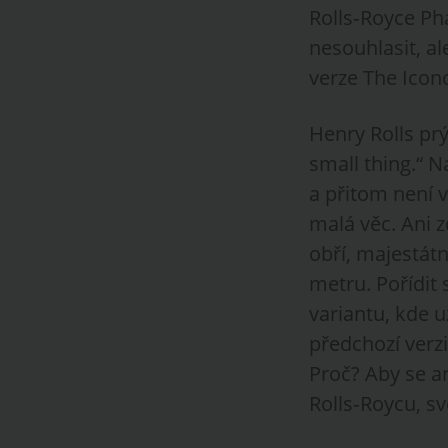
Rolls‑Royce Pha
nesouhlasit, al
verze The Icono
Henry Rolls prý
small thing.“ 
a přitom není v
malá věc. Ani z
obří, majestátn
metru. Pořídit
variantu, kde u
předchozí verzi
Proč? Aby se a
Rolls‑Roycu, s