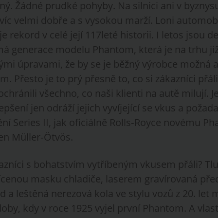
sný. Žádné prudké pohyby. Na silnici ani v byzny
víc velmi dobře a s vysokou marží. Loni automob
e rekord v celé její 117leté historii. I letos jsou de
á generace modelu Phantom, která je na trhu již 
kými úpravami, že by se je běžný výrobce možná a
m. Přesto je to prý přesně to, co si zákazníci přál
ochránili všechno, co naši klienti na autě milují. 
pšení jen odráží jejich vyvíjející se vkus a požad
ění Series II, jak oficiálně Rolls‑Royce novému P
ten Müller‑Ötvös.
kazníci s bohatstvím vytříbeným vkusem přáli? Tlu
ícenou masku chladiče, laserem gravírovaná před
 a leštěná nerezová kola ve stylu vozů z 20. let
 doby, kdy v roce 1925 vyjel první Phantom. A vlas