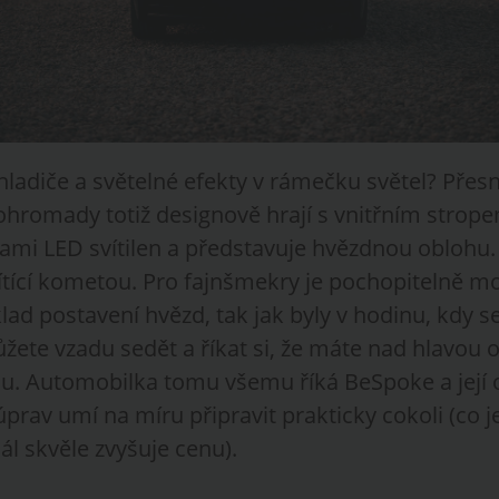
hladiče a světelné efekty v rámečku světel? Přes
ohromady totiž designově hrají s vnitřním stropem
ami LED svítilen a představuje hvězdnou oblohu.
svítící kometou. Pro fajnšmekry je pochopitelně m
lad postavení hvězd, tak jak byly v hodinu, kdy s
ůžete vzadu sedět a říkat si, že máte nad hlavou
u. Automobilka tomu všemu říká BeSpoke a její 
úprav umí na míru připravit prakticky cokoli (co 
dál skvěle zvyšuje cenu).