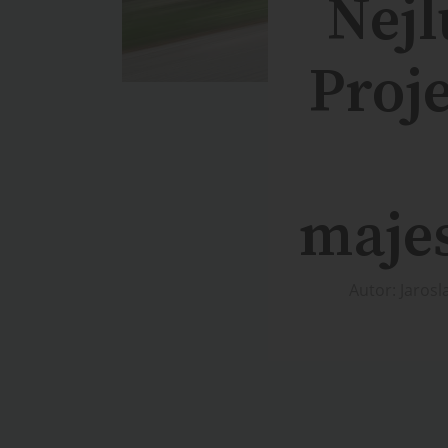
Nejl
Proje
maje
Autor: Jaros