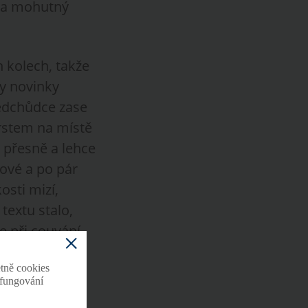
ila mohutný
 kolech, takže
ty novinky
ředchůdce zase
prstem na místě
přesně a lehce
ové a po pár
osti mizí,
textu stalo,
e při couvání
ilů.
tně cookies
o fungování