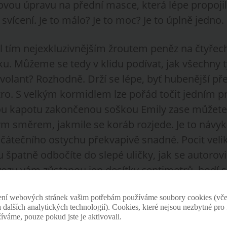
vou úpravu na přední masce, která lépe propoj
 svícení. Je to málo? Je to moc? Je to úplně jedno.
 tím nejexkluzivnějším žroutem peněz na čtyřech
ku. Můžeme se tedy v klidu podívat, jak všechny 
í volant? Rozhodně. Drží se lépe, byť hubenější p
etro. S velkým kormidlem lze pořád točit jedním 
u kapotu zakončenou soškou Emily zase můžete 
ým směrem, jakmile se koráb rozjede. Je to návyk
čátečního ostychu překvapivě snadné. Pocit velik
špatně odbočíte do slepé uličky, jak se autorovi 
vozu vám zůstanou jen desítky centimetrů, hodí s
jící auto a okolí z ptačího pohledu do všech deta
ení webových stránek vašim potřebám používáme soubory cookies (vče
 a dalších analytických technologií). Cookies, které nejsou nezbytné pr
Royce Phantom II
žíváme, pouze pokud jste je aktivovali.