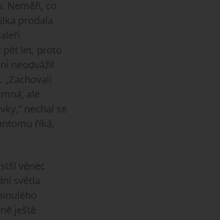
su. Neměň, co
ilka prodala
aleři
pět let, proto
ni neodvážil
i. „Zachovali
Jemná, ale
avky,“ nechal se
hantomu říká,
stší věnec
ní světla
 minulého
tně ještě