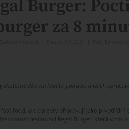
gal Burger: Poct
burger za 8 minu
 Barbora Votavová
Datum: 9. 9. 2019
Foto: Barbora V
rý skutečně dbá na kvalitu potravin a jejich zpracová
o fast food, ale burgery připravují jako prvotřídní
ast casual restaurací Regal Burger, která vznikla 