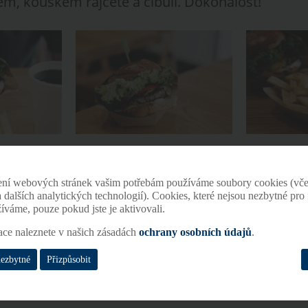
em, kouskem rajčete a cibulí. Dokonalost!
ěných 8 minut? Přesně tak dlouho trvá připravit 
ednávky. V Regal Burgeru nejsou tak rychlí proto,
ení webových stránek vašim potřebám používáme soubory cookies (vče
 a dalších analytických technologií). Cookies, které nejsou nezbytné pr
o výsledek jejich promyšleného nastavení kuchyn
žíváme, pouze pokud jste je aktivovali.
stémem.
ace naleznete v našich zásadách
ochrany osobních údajů
.
nezbytné
Přizpůsobit