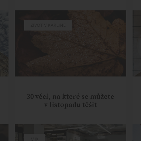
MIX
ŽIVOT V KARLÍNĚ
30 věcí, na které se můžete
v listopadu těšit
MIX