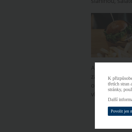
slaninou, salát
A co těch zmín
zadání jeho obj
K přizpůsob
třetích stran
odflákli. Je t
stránky, pou
vlastním IT sy
Další inform
Povolit jen 