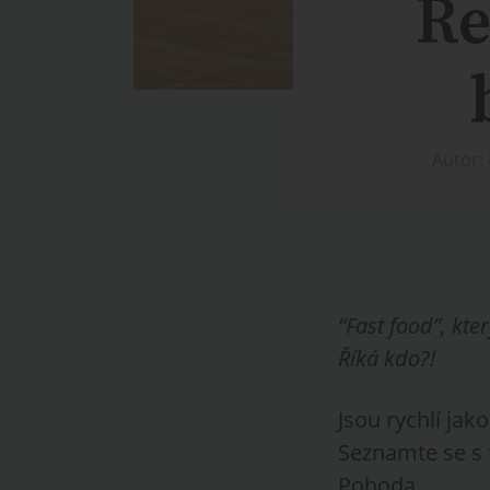
Re
Autor:
“Fast food”, kte
Říká kdo?!
Jsou rychlí jak
Seznamte se s f
Pohoda.