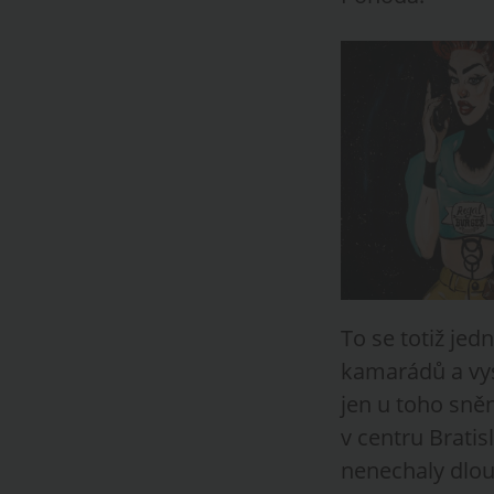
To se totiž je
kamarádů a vysn
jen u toho sně
v centru Bratis
nenechaly dlou