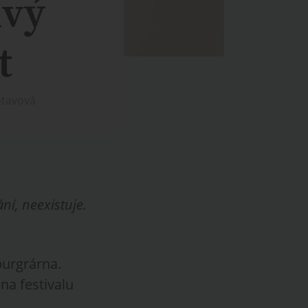
ivý
t
otavová
ní, neexistuje.
 burgrárna.
na festivalu