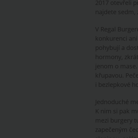
2017 otevřeli 
najdete sedm, z
V Regal Burgeru
konkurenci ani 
pohybují a dos
hormony, zkrát
jenom o mase. 
křupavou. Peče
i bezlepkové ho
Jednoduché men
K nim si pak m
mezi burgery t
zapečeným čed