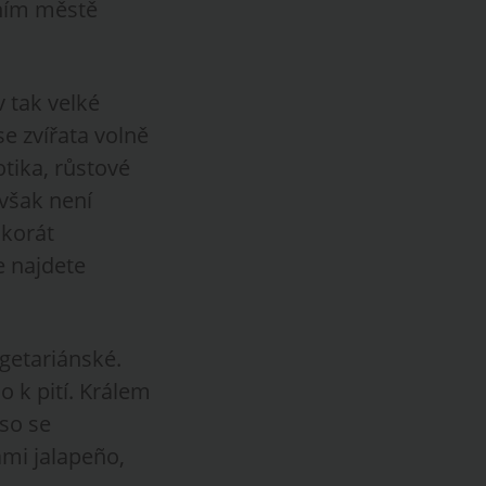
vním městě
v tak velké
se zvířata volně
tika, růstové
 však není
akorát
e najdete
getariánské.
 k pití. Králem
so se
mi jalapeño,