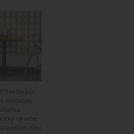
013 sešlo pár
to nezůstalo
 pobočku
obočky na sebe
 na podzim roku