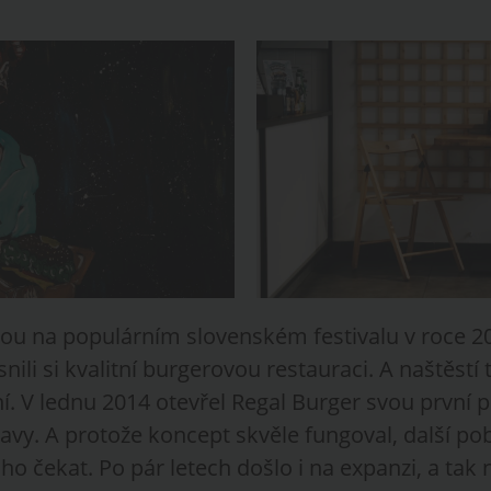
dnou na populárním slovenském festivalu v roce 2
ili si kvalitní burgerovou restauraci. A naštěstí 
ní. V lednu 2014 otevřel Regal Burger svou první
lavy. A protože koncept skvěle fungoval, další p
ho čekat. Po pár letech došlo i na expanzi, a tak