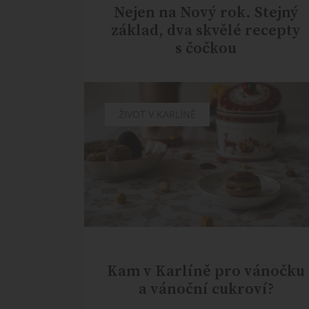
Nejen na Nový rok. Stejný
základ, dva skvělé recepty
s čočkou
ŽIVOT V KARLÍNĚ
Kam v Karlíně pro vánočku
a vánoční cukroví?