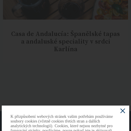
Casa de Andalucía: Španělské tapas
a andaluské speciality v srdci
Karlína
K přizpůsobení webových stránek vašim potřebám používáme
O NÁS
KONTAKTY
soubory cookies (včetně cookies třetích stran a dalších
analytických technologií). Cookies, které nejsou nezbytné pro
fungování stránky, používáme, pouze pokud jste je aktivovali.