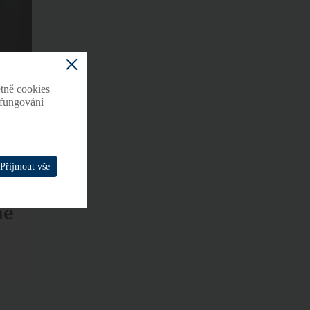
tně cookies
o fungování
Přijmout vše
ně