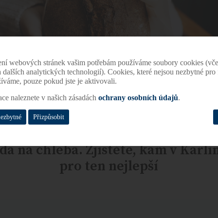
ení webových stránek vašim potřebám používáme soubory cookies (vče
 a dalších analytických technologií). Cookies, které nejsou nezbytné pr
žíváme, pouze pokud jste je aktivovali.
ace naleznete v našich zásadách
ochrany osobních údajů
.
nezbytné
Přizpůsobit
da na chleba. Zjistěte, kam v Karlí
pro ten nejlepší