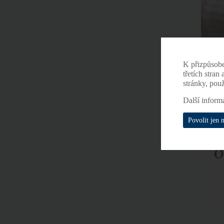
K přizpůsob
třetích stran
stránky, pou
Další inform
Povolit jen 
Ó