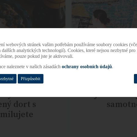
ení webových stránek vašim potřebám používáme soubory cookies (vče
 a dalších analytických technologií). Cookies, které nejsou nezbytné pr
žíváme, pouze pokud jste je aktivovali.
ace naleznete v našich zásadách
ochrany osobních údajů
.
nezbytné
Přizpůsobit
chý a úžasně
Můj šálek káv
ený dort s
samotné
milujete