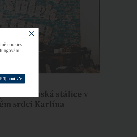
tně cookies
o fungování
Přijmout vše
y: Kavárenská stálice v
m srdci Karlína