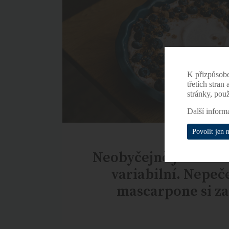
K přizpůsob
třetích stran
stránky, pou
Další inform
Povolit jen 
Neobyčejně jednodu
variabilní. Nepeč
mascarpone si za