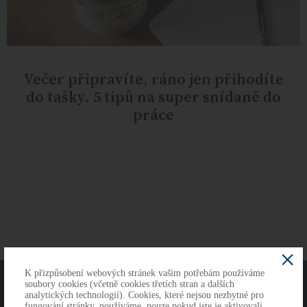
Večer připravíte, ráno jen přihodíte
do tašky. 5 tipů na super snídaně do
práce
K přizpůsobení webových stránek vašim potřebám používáme
O NÁS
KONTAKTY
soubory cookies (včetně cookies třetích stran a dalších
analytických technologií). Cookies, které nejsou nezbytné pro
fungování stránky, používáme, pouze pokud jste je aktivovali.