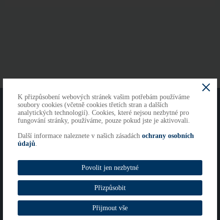
K přizpůsobení webových stránek vašim potřebám používáme
O NÁS
KONTAKTY
soubory cookies (včetně cookies třetích stran a dalších
analytických technologií). Cookies, které nejsou nezbytné pro
fungování stránky, používáme, pouze pokud jste je aktivovali.
Další informace naleznete v našich zásadách
ochrany osobních
Copyright 2026
údajů
.
Cookies
Imprint
Povolit jen nezbytné
Whistleblowing
Přizpůsobit
Přijmout vše
© RCP ISC s. r. o.