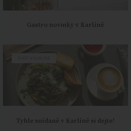
Gastro novinky v Karlíně
CHUTĚ
ŽIVOT V KARLÍNĚ
Tyhle snídaně v Karlíně si dejte!