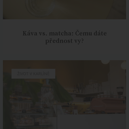
Káva vs. matcha: Čemu dáte
přednost vy?
CHUTĚ
ŽIVOT V KARLÍNĚ