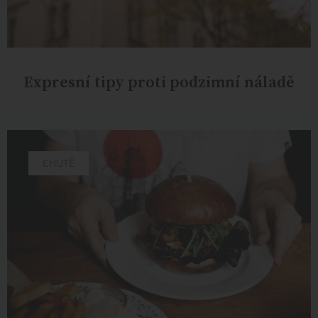
Expresní tipy proti podzimní náladě
CHUTĚ