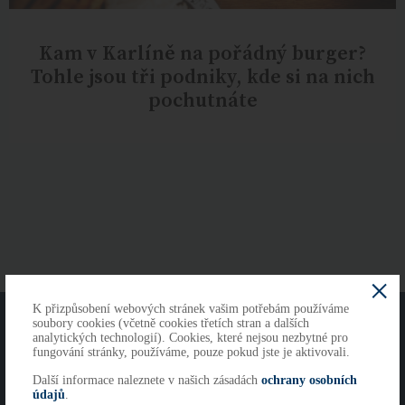
Kam v Karlíně na pořádný burger?
Tohle jsou tři podniky, kde si na nich
pochutnáte
K přizpůsobení webových stránek vašim potřebám používáme
O NÁS
KONTAKTY
soubory cookies (včetně cookies třetích stran a dalších
analytických technologií). Cookies, které nejsou nezbytné pro
fungování stránky, používáme, pouze pokud jste je aktivovali.
Další informace naleznete v našich zásadách
ochrany osobních
Copyright 2026
údajů
.