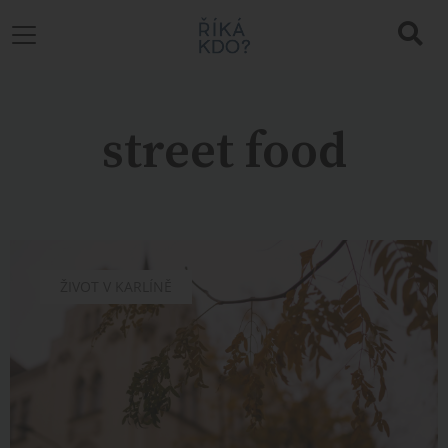
street food
CHUTĚ
ŽIVOT V KARLÍNĚ