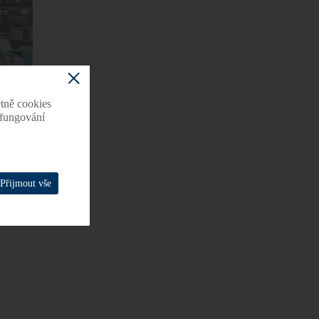
tně cookies
o fungování
Přijmout vše
se