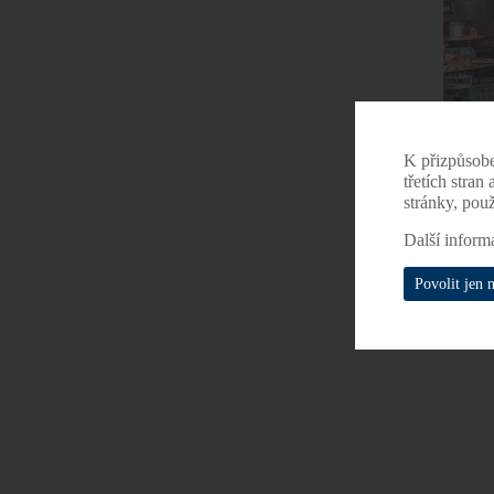
K přizpůsob
třetích stran
stránky, pou
Další inform
Povolit jen 
P