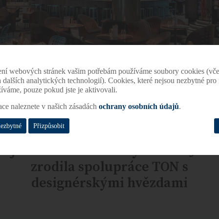
ení webových stránek vašim potřebám používáme soubory cookies (vče
 a dalších analytických technologií). Cookies, které nejsou nezbytné pr
žíváme, pouze pokud jste je aktivovali.
ace naleznete v našich zásadách
ochrany osobních údajů
.
nezbytné
Přizpůsobit
řijedou tři Švédi do Bystřice... Jak 
zrodila spolupráce TON s
designérskými hvězdami