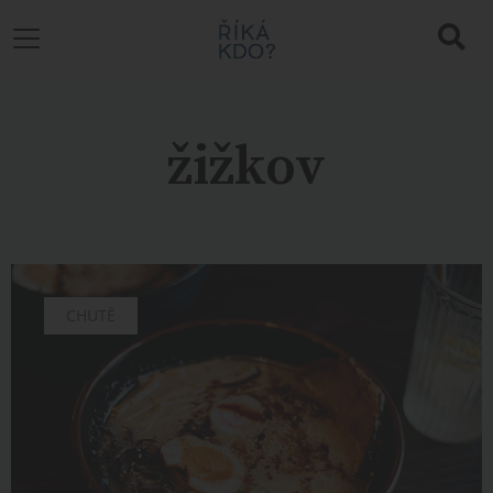
žižkov
CHUTĚ