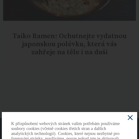
Taiko Ramen: Ochutnejte vydatnou
japonskou polévku, která vás
zahřeje na těle i na duši
K přizpůsobení webových stránek vašim potřebám používáme
O NÁS
KONTAKTY
soubory cookies (včetně cookies třetích stran a dalších
analytických technologií). Cookies, které nejsou nezbytné pro
fungování stránky, používáme, pouze pokud jste je aktivovali.