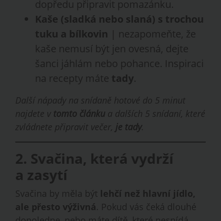
dopředu připravit pomazánku.
Kaše (sladká nebo slaná) s trochou
tuku a bílkovin
| nezapomeňte, že
kaše nemusí být jen ovesná, dejte
šanci jáhlám nebo pohance. Inspiraci
na recepty máte
tady
.
Další nápady na snídaně hotové do 5 minut
najdete v
tomto článku
a dalších 5 snídaní, které
zvládnete připravit večer,
je tady
.
2. Svačina, která vydrží
a zasytí
Svačina by měla být
lehčí než hlavní jídlo,
ale přesto výživná
. Pokud vás čeká dlouhé
dopoledne, nebo máte dítě, které nesnídá,