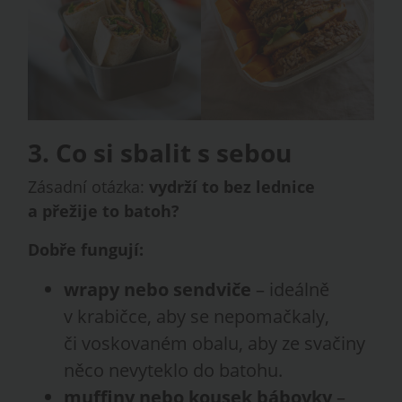
3. Co si sbalit s sebou
Zásadní otázka:
vydrží to bez lednice
a přežije to batoh?
Dobře fungují:
wrapy nebo sendviče
– ideálně
v krabičce, aby se nepomačkaly,
či voskovaném obalu, aby ze svačiny
něco nevyteklo do batohu.
muffiny nebo kousek bábovky
–