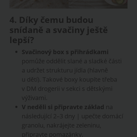
4. Díky čemu budou
snídaně a svačiny ještě
lepší?
Svačinový box s přihrádkami
pomůže oddělit slané a sladké části
a udržet strukturu jídla (hlavně
u dětí). Takové boxy koupíte třeba
v DM drogerii v sekci s dětskými
výživami.
V neděli si připravte základ
na
následující 2–3 dny | upečte domácí
granolu, nakrájejte zeleninu,
připravte pomazánky.