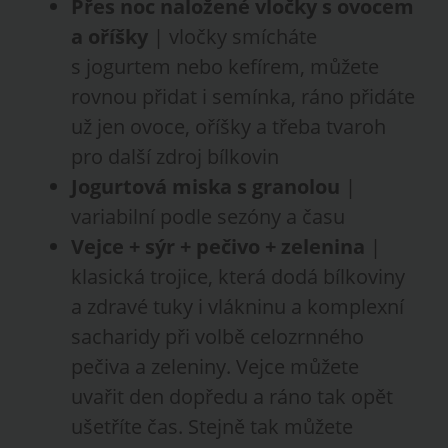
Přes noc naložené vločky s ovocem
a oříšky
| vločky smícháte
s jogurtem nebo kefírem, můžete
rovnou přidat i semínka, ráno přidáte
už jen ovoce, oříšky a třeba tvaroh
pro další zdroj bílkovin
Jogurtová miska s
granolou
|
variabilní podle sezóny a času
Vejce + sýr + pečivo + zelenina
|
klasická trojice, která dodá bílkoviny
a zdravé tuky i vlákninu a komplexní
sacharidy při volbě celozrnného
pečiva a zeleniny. Vejce můžete
uvařit den dopředu a ráno tak opět
ušetříte čas. Stejně tak můžete