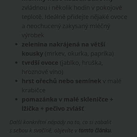
zvládnou i několik hodin v pokojové
teplotě. Ideálně přidejte nějaké ovoce
a neochucený zakysaný mléčný
výrobek
zelenina nakrájená na větší
kousky
(mrkev, okurka, paprika)
tvrdší ovoce
(jablko, hruška,
hroznové víno)
hrst ořechů nebo semínek
v malé
krabičce
pomazánka v malé skleničce +
lžička + pečivo zvlášť
Další konkrétní nápady na to, co si zabalit
s sebou k svačině, objevíte v
tomto článku
.