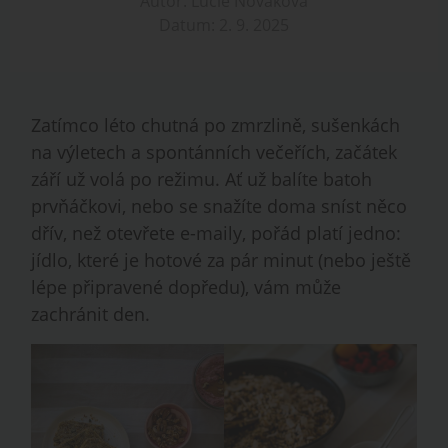
Autor: Lucie Nováková
Datum: 2. 9. 2025
Zatímco léto chutná po zmrzlině, sušenkách
na výletech a spontánních večeřích, začátek
září už volá po režimu. Ať už balíte batoh
prvňáčkovi, nebo se snažíte doma sníst něco
dřív, než otevřete e-maily, pořád platí jedno:
jídlo, které je hotové za pár minut (nebo ještě
lépe připravené dopředu), vám může
zachránit den.