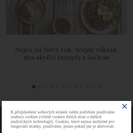
Nejen na Nový rok. Stejný základ,
dva skvělé recepty s čočkou
K přizpůsobení webových stránek vašim potřebám používáme
O NÁS
KONTAKTY
soubory cookies (včetně cookies třetích stran a dalších
analytických technologií). Cookies, které nejsou nezbytné pro
fungování stránky, používáme, pouze pokud jste je aktivovali.