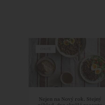
CHUTĚ
Nejen na Nový rok. Stejný
základ, dva skvělé recepty