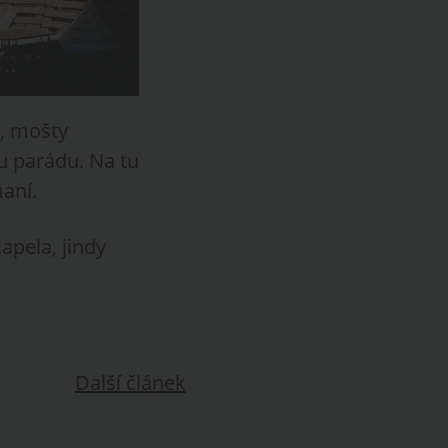
y, mošty
u parádu. Na tu
maní.
apela, jindy
Další článek