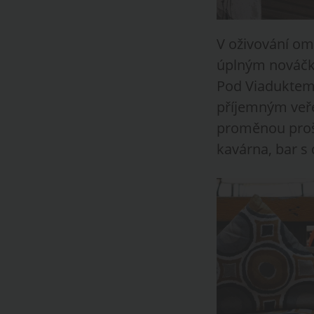
V oživování omš
úplným nováčke
Pod Viaduktem. 
příjemným veř
proměnou proše
kavárna, bar s 