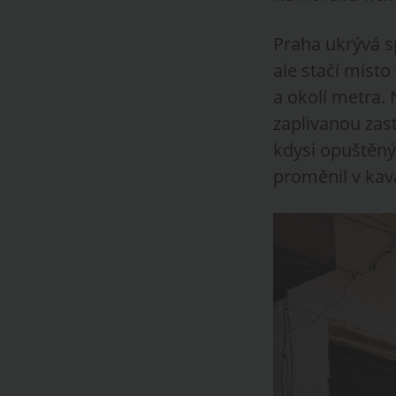
Praha ukrývá sp
ale stačí míst
a okolí metra.
zaplivanou zast
kdysi opuštěný
proměnil v kav