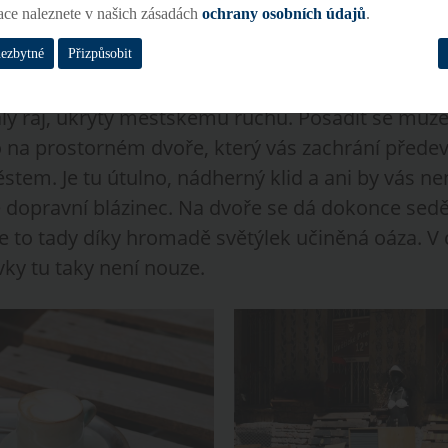
ace naleznete v našich zásadách
ochrany osobních údajů
.
nezbytné
Přizpůsobit
alý ráj, ukrytý městskému ruchu. Posadit se může
 na prostorném dvoře, který vás zachrání předev
tem. Je tu útulno, nádherný klid a ani by vás ne
e dopravní blázinec. Na dvoře se dá dokonce sedě
 je to tady díky hromadě světýlek učiněná oáza. V
uvky tu taky není nouze.