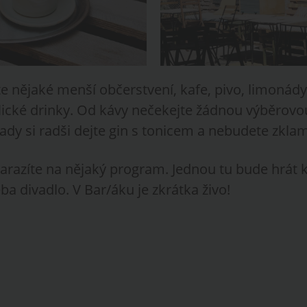
te nějaké menší občerstvení, kafe, pivo, limonád
lické drinky. Od kávy nečekejte žádnou výběrovo
ady si radši dejte gin s tonicem a nebudete zkla
arazíte na nějaký program. Jednou tu bude hrát k
eba divadlo. V Bar/áku je zkrátka živo!