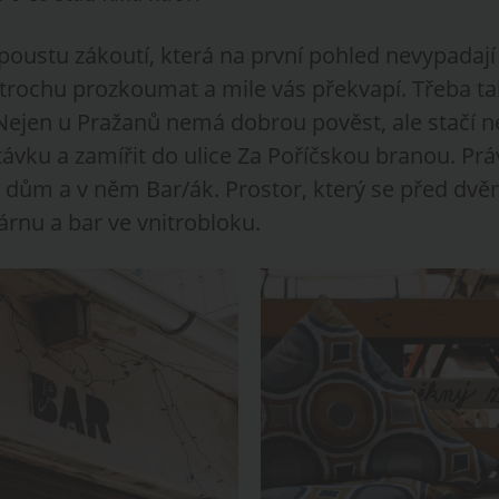
oustu zákoutí, která na první pohled nevypadají 
o trochu prozkoumat a mile vás překvapí. Třeba t
 Nejen u Pražanů nemá dobrou pověst, ale stačí n
ávku a zamířit do ulice Za Poříčskou branou. Práv
 dům a v něm Bar/ák. Prostor, který se před dv
árnu a bar ve vnitrobloku.