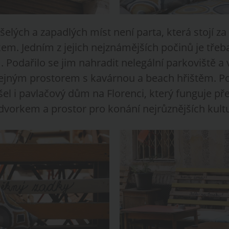
elých a zapadlých míst není parta, která stojí z
m. Jedním z jejich nejznámějších počinů je třeba
Podařilo se jim nahradit nelegální parkoviště a 
ejným prostorem s kavárnou a beach hřištěm. 
l i pavlačový dům na Florenci, který funguje př
dvorkem a prostor pro konání nejrůznějších kultu