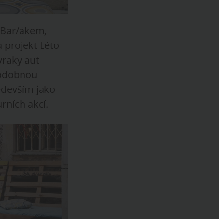
a Bar/ákem,
 projekt Léto
vraky aut
Podobnou
edevším jako
rních akcí.