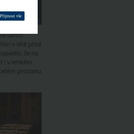
Přijmout vše
te uvnitř
ším v létě před
napadlo, že na
t i v lehkém
 celém prostoru