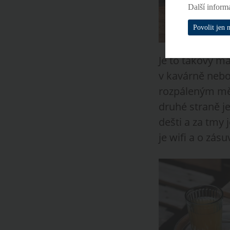
Další inform
Povolit jen 
Je to takový m
v kavárně nebo
rozpáleným měs
druhé straně j
dešti a za tmy
je wifi a o zás