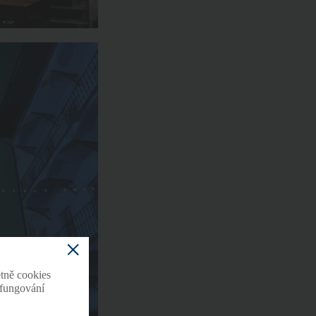
tně cookies
o fungování