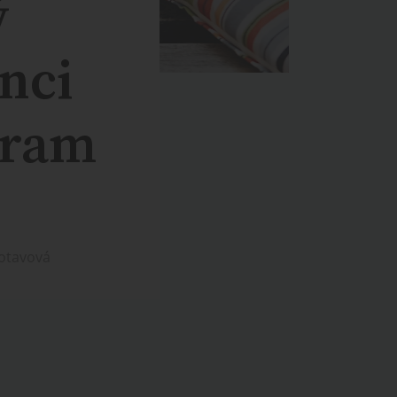
ý
nci
gram
Votavová