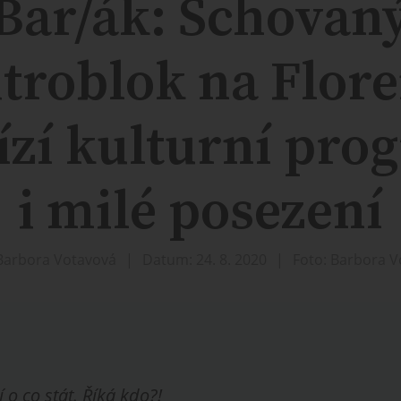
Bar/ák: Schovan
itroblok na Flore
ízí kulturní pro
i milé posezení
Barbora Votavová
Datum: 24. 8. 2020
Foto: Barbora 
 o co stát. Říká kdo?!