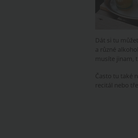
Dát si tu může
a různé alkoho
musíte jinam, t
Často tu také n
recitál nebo tř