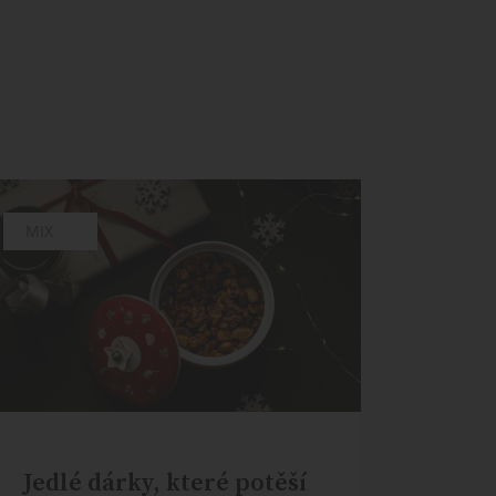
CHUTĚ
MIX
Jedlé dárky, které potěší