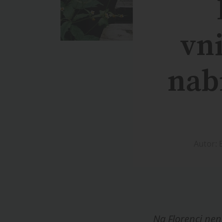
vn
nab
Autor: 
Na Florenci není