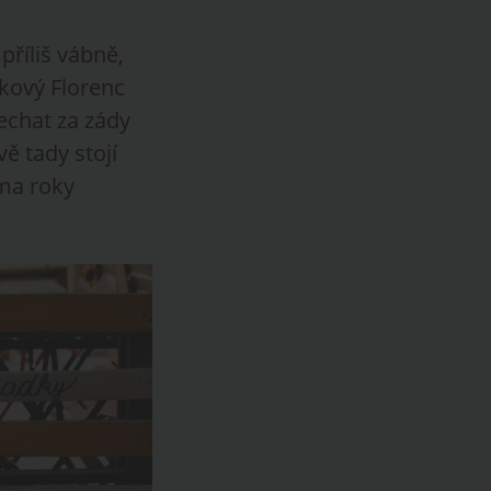
příliš vábně,
akový Florenc
echat za zády
ě tady stojí
ěma roky