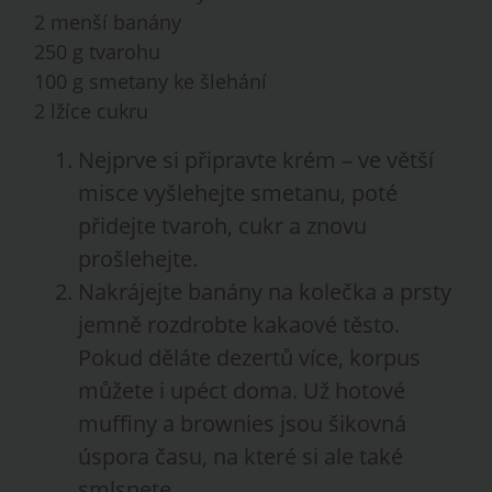
2 menší banány
250 g tvarohu
100 g smetany ke šlehání
2 lžíce cukru
Nejprve si připravte krém – ve větší
misce vyšlehejte smetanu, poté
přidejte tvaroh, cukr a znovu
prošlehejte.
Nakrájejte banány na kolečka a prsty
jemně rozdrobte kakaové těsto.
Pokud děláte dezertů více, korpus
můžete i upéct doma. Už hotové
muffiny a brownies jsou šikovná
úspora času, na které si ale také
smlsnete.