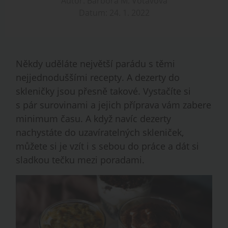
Autor: Barbora M. Votavová
Datum: 24. 1. 2022
Někdy uděláte největší parádu s těmi
nejjednoduššími recepty. A dezerty do
skleničky jsou přesně takové. Vystačíte si
s pár surovinami a jejich příprava vám zabere
minimum času. A když navíc dezerty
nachystáte do uzavíratelných skleniček,
můžete si je vzít i s sebou do práce a dát si
sladkou tečku mezi poradami.