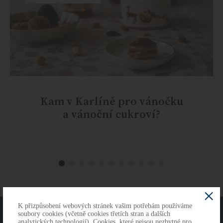
Kam v Karlíně pro vánočku
a vánoční cukroví?
K přizpůsobení webových stránek vašim potřebám používáme
O NÁS
KONTAKTY
soubory cookies (včetně cookies třetích stran a dalších
analytických technologií). Cookies, které nejsou nezbytné pro