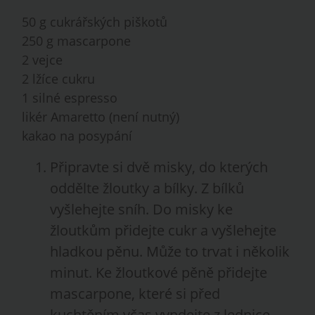
50 g cukrářských piškotů
250 g mascarpone
2 vejce
2 lžíce cukru
1 silné espresso
likér Amaretto (není nutný)
kakao na posypání
Připravte si dvě misky, do kterých
oddělte žloutky a bílky. Z bílků
vyšlehejte sníh. Do misky ke
žloutkům přidejte cukr a vyšlehejte
hladkou pěnu. Může to trvat i několik
minut. Ke žloutkové pěně přidejte
mascarpone, které si před
kuchtěním včas vyndejte z lednice,