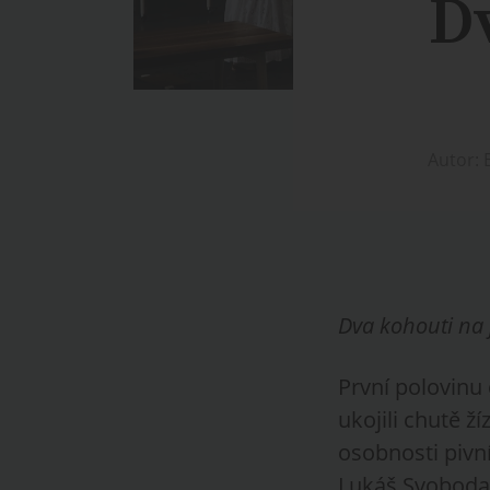
D
Autor: 
Dva kohouti na 
První polovinu 
ukojili chutě ž
osobnosti pivn
Lukáš Svoboda.