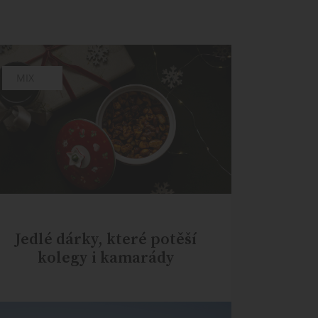
CHUTĚ
MIX
Jedlé dárky, které potěší
kolegy i kamarády