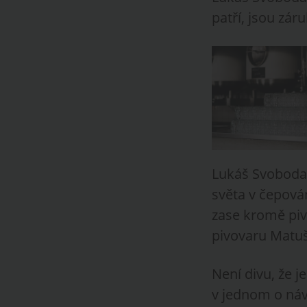
patří, jsou záru
Lukáš Svoboda
světa v čepová
zase kromě pi
pivovaru Matuš
Není divu, že 
v jednom o návš