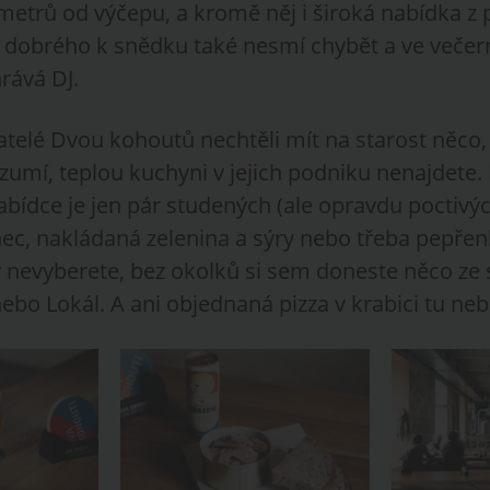
 metrů od výčepu, a kromě něj i široká nabídka z 
dobrého k snědku také nesmí chybět a ve večer
rává DJ.
atelé Dvou kohoutů nechtěli mít na starost něco
umí, teplou kuchyni v jejich podniku nenajdete. 
nabídce je jen pár studených (ale opravdu poctivý
nec, nakládaná zelenina a sýry nebo třeba pepřenk
ky nevyberete, bez okolků si sem doneste něco ze
nebo Lokál. A ani objednaná pizza v krabici tu n