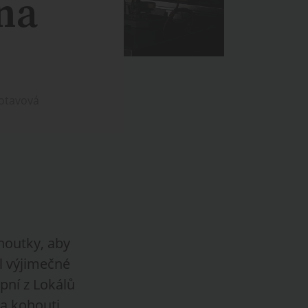
na
Votavová
ohoutky, aby
il výjimečné
pní z Lokálů
a kohouti