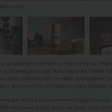
kou kvality.
 je uznávaným expertem na čepování piva, někd
ní a zároveň provozuje školu čepování. Sládek 
va u Dvou kohoutů vaří i ve svém domovském r
ka v Broumech na Křivoklátsku, který zakládal s
jenom pár měsíců po otevření nemá jejich pivovar
těvníky nouzi. Každý den tu na hosty čeká místní