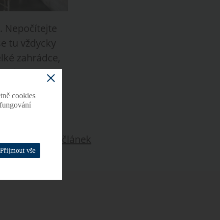
. Nepočítejte
se tu vždycky
elké zahrádce,
tojí za
tně cookies
o fungování
Další článek
Přijmout vše