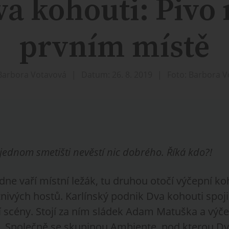
va kohouti: Pivo 
prvním místě
Barbora Votavová
Datum: 26. 8. 2019
Foto: Barbora 
jednom smetišti nevěstí nic dobrého. Říká kdo?!
dne vaří místní ležák, tu druhou otočí výčepní k
íznivých hostů. Karlínský podnik Dva kohouti spoj
í scény. Stojí za ním sládek Adam Matuška a výče
 Společně se skupinou Ambiente, pod kterou Dv