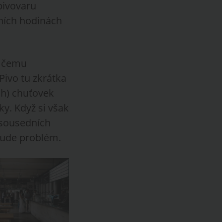
pivovaru
ních hodinách
, čemu
Pivo tu zkrátka
ch) chuťovek
y. Když si však
 sousedních
ebude problém.