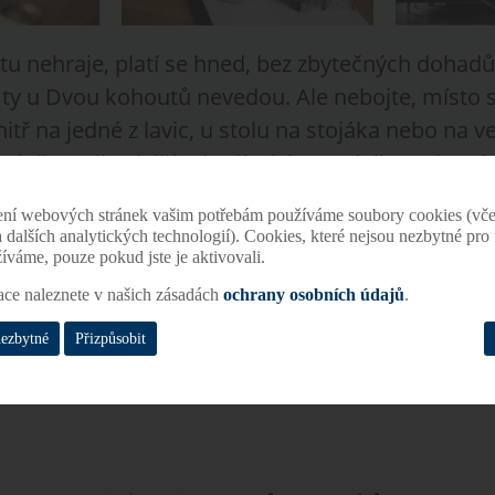
tu nehraje, platí se hned, bez zbytečných dohadů
, ty u Dvou kohoutů nevedou. Ale nebojte, místo 
nitř na jedné z lavic, u stolu na stojáka nebo na v
rávě s Grils, dalším karlínským podnikem, který s
ení webových stránek vašim potřebám používáme soubory cookies (vče
 a dalších analytických technologií). Cookies, které nejsou nezbytné pr
žíváme, pouze pokud jste je aktivovali.
ace naleznete v našich zásadách
ochrany osobních údajů
.
nezbytné
Přizpůsobit