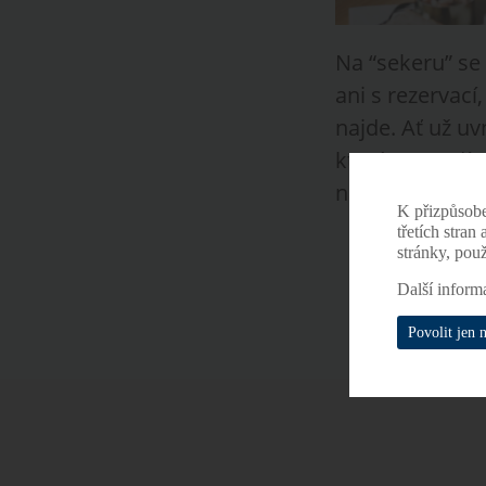
Na “sekeru” se 
ani s rezervací
najde. Ať už uv
která sousedí p
návštěvu.
K přizpůsob
třetích stran
stránky, pou
Další inform
Povolit jen 