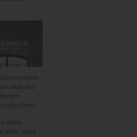
ejším mistrem
Adam Matuška
odinném
e svým tátou.
 a výčep
 ležák, který