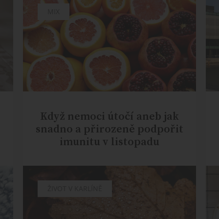
MIX
Když nemoci útočí aneb jak
snadno a přirozeně podpořit
imunitu v listopadu
MIX
ŽIVOT V KARLÍNĚ