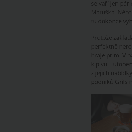
se vaří jen pár
Matuška. Něco 
tu dokonce vyh
Protože zaklad
perfektně neroz
hraje prim. V 
k pivu – utope
z jejich nabíd
podniků Grils 