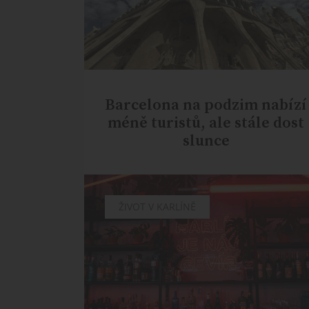
Barcelona na podzim nabízí
méně turistů, ale stále dost
slunce
CHUTĚ
ŽIVOT V KARLÍNĚ