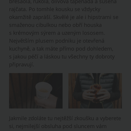
bresaola, rukola, olivová tapenáda a sušená
rajčata. Po tomhle kousku se vždycky
okamžitě zapráší. Skvělé je ale i hipstrami se
smaženou cibulkou nebo obří houska
s krémovým sýrem a uzeným lososem.
Největším plusem podniku je otevřená
kuchyně, a tak máte přímo pod dohledem,
s jakou péčí a láskou tu všechny ty dobroty
připravují.
Jakmile zdoláte tu nejtěžší zkoušku a vyberete
si, nejmilejší obsluha pod sluncem vám