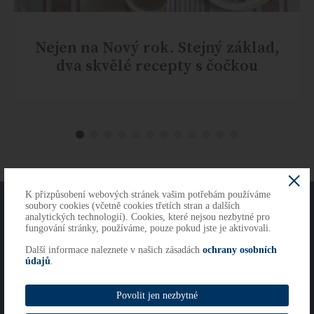
Nejen na Nový rok. Stejný základ,
dva skvělé recepty s čočkou
K přizpůsobení webových stránek vašim potřebám používáme
O NÁS
KONTAKTY
soubory cookies (včetně cookies třetích stran a dalších
analytických technologií). Cookies, které nejsou nezbytné pro
fungování stránky, používáme, pouze pokud jste je aktivovali.
Další informace naleznete v našich zásadách
ochrany osobních
Copyright 2026
údajů
.
Cookies
Imprint
Povolit jen nezbytné
Whistleblowing